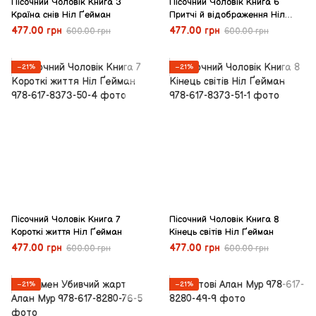
Пісочний Чоловік Книга 3
Пісочний Чоловік Книга 6
Країна снів Ніл Ґейман
Притчі й відображення Ніл
Ґейман
477.00 грн
477.00 грн
600.00 грн
600.00 грн
−21%
−21%
Пісочний Чоловік Книга 7
Пісочний Чоловік Книга 8
Короткі життя Ніл Ґейман
Кінець світів Ніл Ґейман
477.00 грн
477.00 грн
600.00 грн
600.00 грн
−21%
−21%