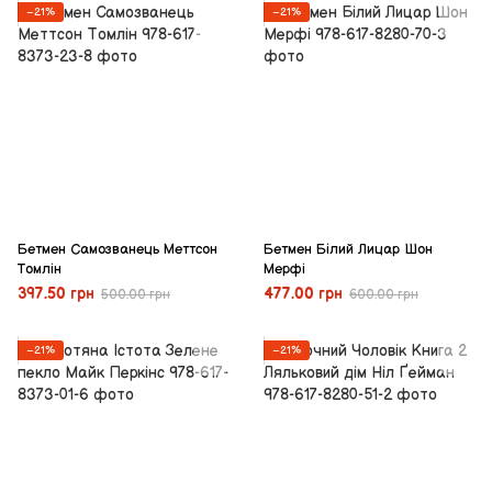
−21%
−21%
Бетмен Самозванець Меттсон
Бетмен Білий Лицар Шон
Томлін
Мерфі
397.50 грн
477.00 грн
500.00 грн
600.00 грн
−21%
−21%