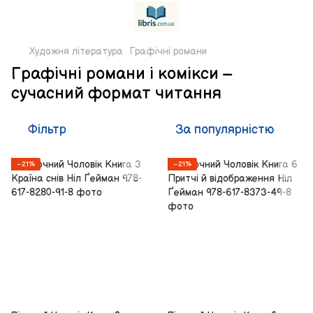
Художня література
Графічні романи
Графічні романи і комікси –
сучасний формат читання
Фільтр
За популярністю
−21%
−21%