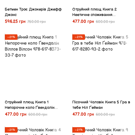
Бетмен Троє Джокерів Джефф
Отруйний плющ Книга 2
Джонс
Неетичне споживання
Ґвендолін Віллов Вілсон
596.25 грн
477.00 грн
750.00 грн
600.00 грн
−21%
−21%
Отруйний плющ Книга 1
Пісочний Чоловік Книга 5 Гра в
Непорочне коло Ґвендолін
тебе Ніл Ґейман
Віллов Вілсон
477.00 грн
477.00 грн
600.00 грн
600.00 грн
−21%
−21%