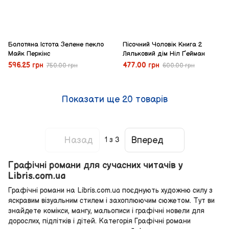
Болотяна Істота Зелене пекло
Пісочний Чоловік Книга 2
Майк Перкінс
Ляльковий дім Ніл Ґейман
596.25 грн
477.00 грн
750.00 грн
600.00 грн
Показати ще 20 товарів
Назад
Вперед
1
з 3
Графічні романи для сучасних читачів у
Libris.com.ua
Графічні романи на Libris.com.ua поєднують художню силу з
яскравим візуальним стилем і захоплюючим сюжетом. Тут ви
знайдете комікси, мангу, мальописи і графічні новели для
дорослих, підлітків і дітей. Категорія Графічні романи