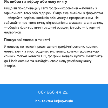
Як вибрати першу або нову книгу
Якщо ви початківець у світі графічних романів — почніть з
одиночного тому або підбірки. Якщо вже знайомі з форматом
— обирайте серіали коміксів або мангу з продовженням. Не
забувайте про тематичну відповідність: шукаєте фантастику
— оберіть фантастичні графічні романи; історію — історичні
мальописи.
Пошукові слова в тексті
У нашому каталозі представлені графічні романи, комікси,
манга, книги з ілюстраціями, мальопис, комікси українською,
комікси Marvel, комікси DC, графічні новели купити. Завітайте
до Libris.com.ua та знайдіть свою нову улюблену книгу-
історію.
067 666 44 22
Контактна інформація