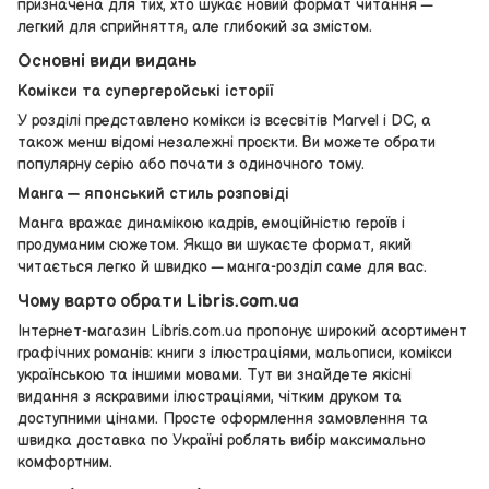
призначена для тих, хто шукає новий формат читання —
легкий для сприйняття, але глибокий за змістом.
Основні види видань
Комікси та супергеройські історії
У розділі представлено комікси із всесвітів Marvel і DC, а
також менш відомі незалежні проєкти. Ви можете обрати
популярну серію або почати з одиночного тому.
Манга — японський стиль розповіді
Манга вражає динамікою кадрів, емоційністю героїв і
продуманим сюжетом. Якщо ви шукаєте формат, який
читається легко й швидко — манга-розділ саме для вас.
Чому варто обрати Libris.com.ua
Інтернет-магазин Libris.com.ua пропонує широкий асортимент
графічних романів: книги з ілюстраціями, мальописи, комікси
українською та іншими мовами. Тут ви знайдете якісні
видання з яскравими ілюстраціями, чітким друком та
доступними цінами. Просте оформлення замовлення та
швидка доставка по Україні роблять вибір максимально
комфортним.