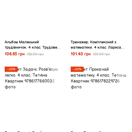
Альбом Маленький
Тренажер. Комплексний з
трудівничок. 4 клас. Трудове
математики. 4 клас. Лариса
навчання. Роговська Л.
Шевчук
106.65 грн
101.40 грн
135.00 грн
130.00 грн
−22%
−22%