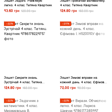
Зошит Задачі. Розв’язую
Зошит Прокачай математику.
легко. 4 клас. Тетяна Квартник
4 клас. Тетяна Квартник
93.60 грн
124.80 грн
120.00 грн
160.00 грн
−22%
−20%
Зошит Секрети знань.
Зошит Зимові вправи на
Зустрічай 4 клас. Тетяна
кожний день. 4 клас. Єфімова
Квартник
І.
124.80 грн
72.00 грн
160.00 грн
90.00 грн
−22%
−22%