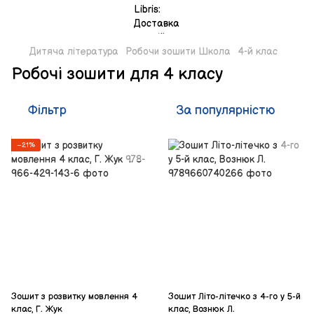
Дитяча література
Робочи зошити Школа
4-й клас
Робочі зошити для 4 класу
Фільтр
За популярністю
−21%
Зошит з розвитку мовлення 4
Зошит Літо-літечко з 4-го у 5-й
клас, Г. Жук
клас, Вознюк Л.