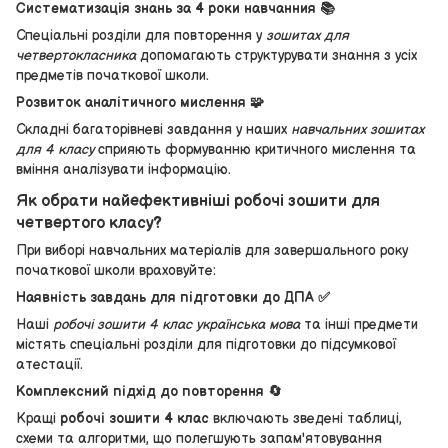
Систематизація знань за 4 роки навчанния 📚
Спеціальні розділи для повторення у
зошитах для
четвертокласника
допомагають структурувати знання з усіх
предметів початкової школи.
Розвиток аналітичного мислення 🧩
Складні багаторівневі завдання у наших
навчальних зошитах
для 4 класу
сприяють формуванню критичного мислення та
вміння аналізувати інформацію.
Як обрати найефективніші робочі зошити для
четвертого класу?
При виборі навчальних матеріалів для завершального року
початкової школи враховуйте:
Наявність завдань для підготовки до ДПА ✅
Наші
робочі зошити 4 клас українська мова
та інші предмети
містять спеціальні розділи для підготовки до підсумкової
атестації.
Комплексний підхід до повторення 🔄
Кращі
робочі зошити 4 клас
включають зведені таблиці,
схеми та алгоритми, що полегшують запам'ятовування