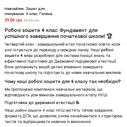
Навчайлик. Зошит для
списування. 4 клас. Галина
Панчук
39.50 грн
50.00 грн
Робочі зошити 4 клас: Фундамент для
успішного завершення початкової школи! 🏆
Четвертий клас - завершальний етап початкової освіти, коли
учні готуються до переходу у середню ланку. Наші
робочі
зошити 4 клас
розроблені для систематизації знань та
ефективної підготовки до Державної підсумкової атестації.
Вони допоможуть вашій дитині впевнено завершити
початкову школу та підготують до нових навчальних викликів.
Чому наші робочі зошити для 4 класу так необхідні?
Ми пропонуємо комплексні навчальні матеріали, що
відповідають усім вимогам завершального етапу НУШ:
Підготовка до державної атестації 📝
Наші
робочі зошити 4 клас НУШ
містять типові завдання
формату ДПА, що дозволяє учням ознайомитися з структурою
тестів та відпрацювати навички їх виконання.