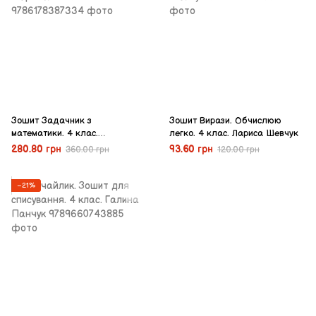
Зошит Задачник з
Зошит Вирази. Обчислюю
математики. 4 клас.
легко. 4 клас. Лариса Шевчук
Мержиєвська В.
280.80 грн
93.60 грн
360.00 грн
120.00 грн
−21%