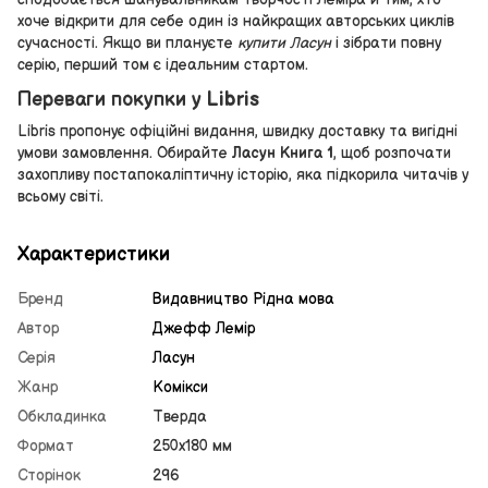
хоче відкрити для себе один із найкращих авторських циклів
сучасності. Якщо ви плануєте
купити Ласун
і зібрати повну
серію, перший том є ідеальним стартом.
Переваги покупки у Libris
Libris пропонує офіційні видання, швидку доставку та вигідні
умови замовлення. Обирайте
Ласун Книга 1
, щоб розпочати
захопливу постапокаліптичну історію, яка підкорила читачів у
всьому світі.
Характеристики
Бренд
Видавництво Рiдна мова
Автор
Джефф Лемір
Серія
Ласун
Жанр
Комікси
Обкладинка
Тверда
Формат
250х180 мм
Сторінок
296