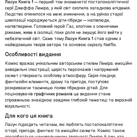
Ласун Книга 1
— перший том знаменитої постапокаліптичної
серії Джеффа Леміра, у якій світ охопила загадкова епідемія.
Людство опинилося на межі зникнення, а на руїнах старої
цивілізації народжуються діти-гібриди — напівлюди,
напівтварини. Головний герой Ґас, хлопчик з оленячими
ріжками, живе в ізоляції, поки доля не змушує його вийти у
небезпечний світ. Саме тому
Ласун Книга 1
став одним з
найвідоміших творів автора та основою серіалу Netflix.
Особливості видання
Комікс вражає унікальним авторським стилем Леміра: емоційні
акварельні ілюстрації, щирість персонажів і напружений
сюжет створюють особливу атмосферу. Серія поєднує
фентезійні елементи, драму та пригоди, поступово
розкриваючи таємницю появи гібридних дітей. Для
поціновувачів
графічних романів
це видання стане
справжньою знахідкою завдяки глибокій тематиці та виразній
візуальності.
Для кого ця книга
Ласун підходить читачам, які люблять постапокаліптичні
історії, пригоди, фентезі та емоційні сюжети. Комікс також
сподобається шанувальникам творчості Леміра й тим, хто