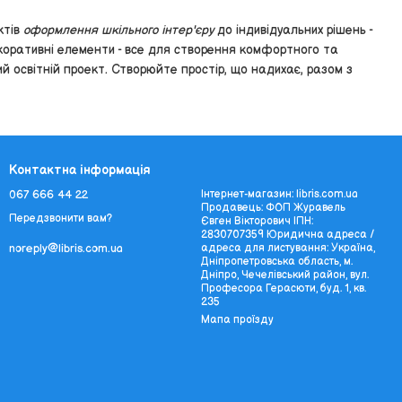
ктів
оформлення шкільного інтер'єру
до індивідуальних рішень -
екоративні елементи - все для створення комфортного та
 освітній проект. Створюйте простір, що надихає, разом з
Контактна інформація
067 666 44 22
Інтернет-магазин: libris.com.ua
Продавець: ФОП Журавель
Передзвонити вам?
Євген Вікторович ІПН:
2830707359 Юридична адреса /
адреса для листування: Україна,
noreply@libris.com.ua
Дніпропетровська область, м.
Дніпро, Чечелівський район, вул.
Професора Герасюти, буд. 1, кв.
235
Мапа проїзду