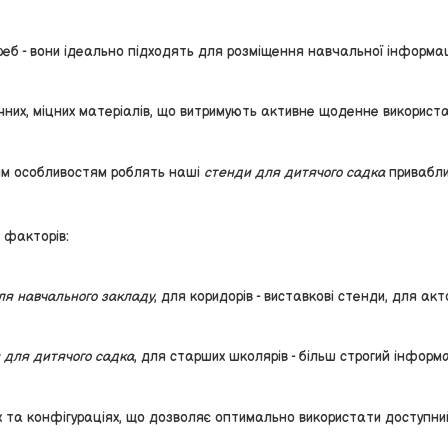
реб - вони ідеально підходять для розміщення навчальної інформаці
чних, міцних матеріалів, що витримують активне щоденне використ
вим особливостям роблять наші
стенди для дитячого садка
привабли
 факторів:
ля навчального закладу
, для коридорів - виставкові стенди, для ак
для дитячого садка
, для старших школярів - більш строгий інформ
ах та конфігураціях, що дозволяє оптимально використати доступний