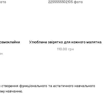
самоклейки
Улюблене звірятко для кожного малятка
110.00 грн
рн
я створення функціонального та естетичного навчального
ному навчанню.