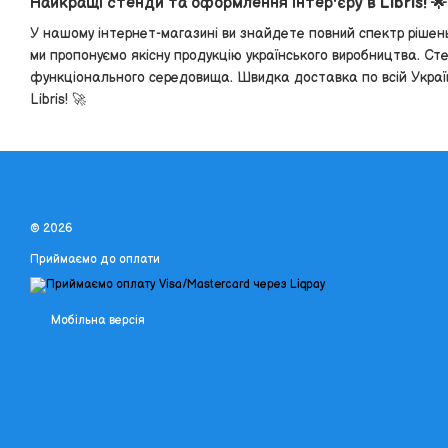
Найкращі стенди та оформлення інтер'єру в Libris! 🌟
У нашому інтернет-магазині ви знайдете повний спектр рішень
ми пропонуємо якісну продукцію українського виробництва. Ст
функціонального середовища. Швидка доставка по всій Україні
Libris! 🚀
© 2026
Приймаємо до оплати
Мобільна версія