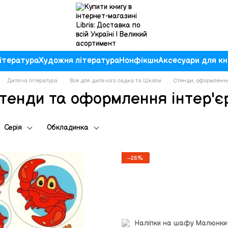
ітература
Художня література
Нонфікшн
Аксесуари для кн
Дитяча література
Все для дитячого садка та Школи
Стенди, оформлення
тенди та оформлення інтер'є
Серія
Обкладинка
−26%