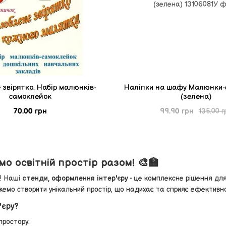
звірятко. Набір малюнків-
Наліпки на шафу Малюнки-
самоклейок
(зелена)
70.00 грн
99.90 грн
135.00 г
о освітній простір разом! 🎨🏫
р! Наші
стенди, оформлення інтер'єру
- це комплексне рішення дл
ожемо створити унікальний простір, що надихає та сприяє ефектив
'єру?
простору: