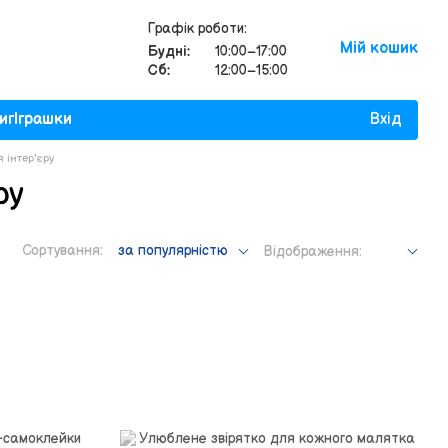
Графік роботи:
Мій кошик
Будні:
10:00–17:00
Сб:
12:00–15:00
иг
Іграшки
Вхід
 інтер'єру
ру
Сортування:
за популярністю
Відображення: