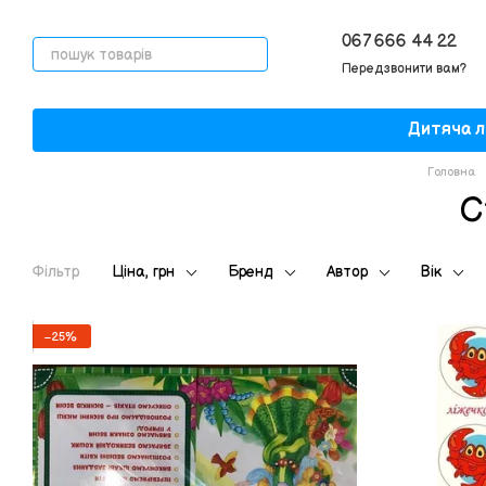
Перейти до основного контенту
067 666 44 22
Передзвонити вам?
Дитяча л
Головна
С
Фільтр
Ціна, грн
Бренд
Автор
Вік
−25%