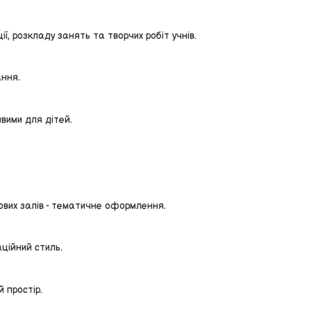
ї, розкладу занять та творчих робіт учнів.
ання.
вими для дітей.
тових залів - тематичне оформлення.
аційний стиль.
 простір.