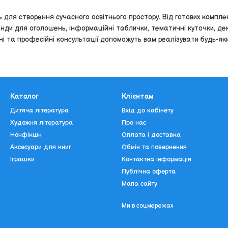
 для створення сучасного освітнього простору. Від готових компле
енди для оголошень, інформаційні таблички, тематичні куточки, д
 та професійні консультації допоможуть вам реалізувати будь-який
Каталог
Клієнтам
Дитяча література
Вхід до кабінету
Художня література
Про нас
Нонфікшн
Оплата і доставка
Аксесуари для книг
Обмін та повернення
Іграшки
Контактна інформація
Публічна оферта
Мапа сайту
Ми в соцмережах