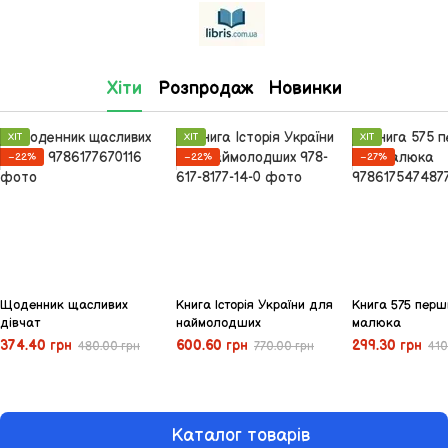
Хіти
Розпродаж
Новинки
ХІТ
ХІТ
ХІТ
−22%
−22%
−27%
Щоденник щасливих
Книга Історія України для
Книга 575 перш
дівчат
наймолодших
малюка
374.40 грн
600.60 грн
299.30 грн
480.00 грн
770.00 грн
410
Каталог товарів