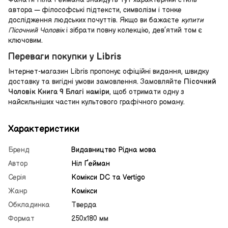
автора — філософські підтексти, символізм і тонке
дослідження людських почуттів. Якщо ви бажаєте
купити
Пісочний Чоловік
і зібрати повну колекцію, дев’ятий том є
ключовим.
Переваги покупки у Libris
Інтернет-магазин Libris пропонує офіційні видання, швидку
доставку та вигідні умови замовлення. Замовляйте
Пісочний
Чоловік Книга 9 Благі наміри
, щоб отримати одну з
найсильніших частин культового графічного роману.
Характеристики
Бренд
Видавництво Рiдна мова
Автор
Ніл Ґейман
Серія
Комікси DC та Vertigo
Жанр
Комікси
Обкладинка
Тверда
Формат
250х180 мм