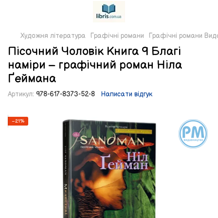
Художня література
Графічні романи
Графічні романи Вид
Пісочний Чоловік Книга 9 Благі
наміри – графічний роман Ніла
Ґеймана
Артикул:
978-617-8373-52-8
Написати відгук
−21%