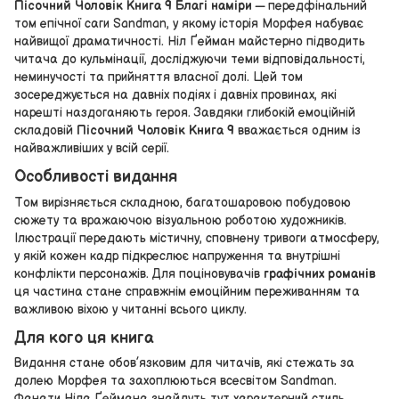
Пісочний Чоловік Книга 9 Благі наміри
— передфінальний
том епічної саги Sandman, у якому історія Морфея набуває
найвищої драматичності. Ніл Ґейман майстерно підводить
читача до кульмінації, досліджуючи теми відповідальності,
неминучості та прийняття власної долі. Цей том
зосереджується на давніх подіях і давніх провинах, які
нарешті наздоганяють героя. Завдяки глибокій емоційній
складовій
Пісочний Чоловік Книга 9
вважається одним із
найважливіших у всій серії.
Особливості видання
Том вирізняється складною, багатошаровою побудовою
сюжету та вражаючою візуальною роботою художників.
Ілюстрації передають містичну, сповнену тривоги атмосферу,
у якій кожен кадр підкреслює напруження та внутрішні
конфлікти персонажів. Для поціновувачів
графічних романів
ця частина стане справжнім емоційним переживанням та
важливою віхою у читанні всього циклу.
Для кого ця книга
Видання стане обов’язковим для читачів, які стежать за
долею Морфея та захоплюються всесвітом Sandman.
Фанати Ніла Ґеймана знайдуть тут характерний стиль