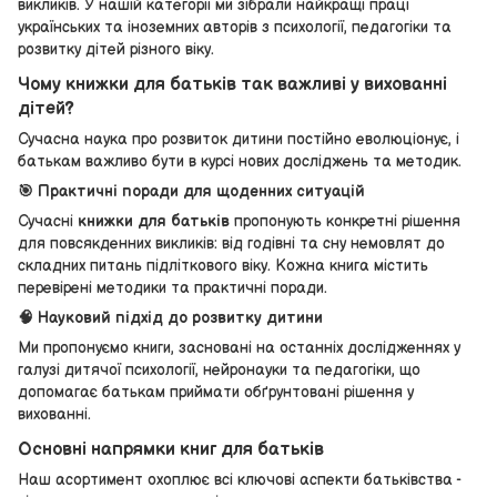
викликів. У нашій категорії ми зібрали найкращі праці
українських та іноземних авторів з психології, педагогіки та
розвитку дітей різного віку.
Чому книжки для батьків так важливі у вихованні
дітей?
Сучасна наука про розвиток дитини постійно еволюціонує, і
батькам важливо бути в курсі нових досліджень та методик.
🎯 Практичні поради для щоденних ситуацій
Сучасні
книжки для батьків
пропонують конкретні рішення
для повсякденних викликів: від годівні та сну немовлят до
складних питань підліткового віку. Кожна книга містить
перевірені методики та практичні поради.
🧠 Науковий підхід до розвитку дитини
Ми пропонуємо книги, засновані на останніх дослідженнях у
галузі дитячої психології, нейронауки та педагогіки, що
допомагає батькам приймати обґрунтовані рішення у
вихованні.
Основні напрямки книг для батьків
Наш асортимент охоплює всі ключові аспекти батьківства -