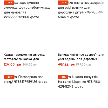
−21%
−22%
Казка народження синочка:
Велика книга про здоров’я для
фотоальбом-казка для
усієї родини для дорослих і
немовлят
дітей
237.00 грн
467.22 грн
300.00 грн
599.00 грн
−28%
−21%