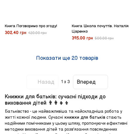
Книга Поговоримо про згоду!
Книга Школа почуттів. Наталія
Царенко
302.40 грн
420.00 грн
395.00 грн
500.00 грн
Показати ще 20 товарів
Назад
Вперед
1
з 3
Книжки для батьків: сучасні підходи до
виховання дітей 👨‍👩‍👧‍👦
Батьківство - це найважливіша та найскладніша робота у
житті кожної людини. Сучасні
книжки для батьків
стають
надійними помічниками у цьому шляху, пропонуючи ефективні
методики виховання дітей та розв'язання повсякденних