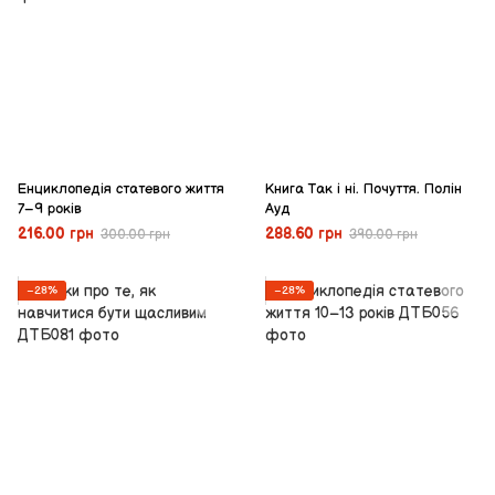
Енциклопедія статевого життя
Книга Так і ні. Почуття. Полін
7–9 років
Ауд
216.00 грн
288.60 грн
300.00 грн
390.00 грн
−28%
−28%