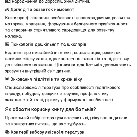
від народження до дорослішання дитини.
👶 Догляд та розвиток немовлят
Книги про фізіологічні особливості новонароджених, розвиток
моторики, мовлення, формування безпечного прив'язанності
та створення сприятливого середовища для розвитку
малюка.
🎒 Психологія дошкільнят та школярів
Видання про емоційний інтелект, соціалізацію, розвиток
навичок спілкування, вдосконалення талантів та підготовку
до шкільного навчання. Ці
книжки для батьків
допомагають
зрозуміти внутрішній світ дитини.
🌟 Виховання підлітків та кризи віку
Спеціалізована література про особливості підліткового
періоду, побудову довірчих стосунків, профілактику
залежностей та підтримку у формуванні особистості.
Як обрати корисну книгу для батьків?
Правильний вибір літератури залежить від віку вашої дитини
та конкретних питань, що вас турбують.
📚 Критерії вибору якісної літератури