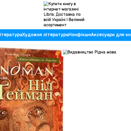
ітература
Художня література
Нонфікшн
Аксесуари для кн