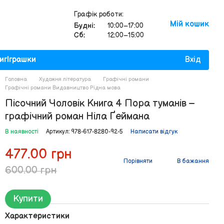
Графік роботи:
Мій кошик
Будні:
10:00–17:00
Сб:
12:00–15:00
иг
Іграшки
Вхід
Головна
Художня література
Графічні романи
Графічні романи Видавництво Рiдна мова
Пісочний Чоловік Книга 4 Пора туманів –
графічний роман Ніла Ґеймана
В наявності
Артикул: 978-617-8280-92-5
Написати відгук
477.00 грн
Порівняти
В бажання
600.00 грн
Купити
Характеристики