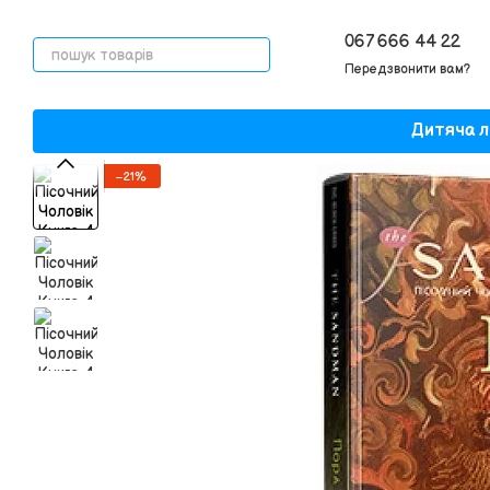
Перейти до основного контенту
067 666 44 22
Передзвонити вам?
Дитяча л
−21%