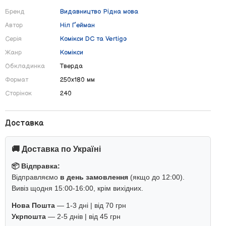
Бренд
Видавництво Рiдна мова
Автор
Ніл Ґейман
Серія
Комікси DC та Vertigo
Жанр
Комікси
Обкладинка
Тверда
Формат
250х180 мм
Сторінок
240
Доставка
🚚 Доставка по Україні
📦 Відправка:
Відправляємо
в день замовлення
(якщо до 12:00).
Вивіз щодня 15:00-16:00, крім вихідних.
Нова Пошта
— 1-3 дні | від 70 грн
Укрпошта
— 2-5 днів | від 45 грн