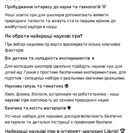
Пробудження інтересу до науки та технологій 💡
Наші
освітні ігри для школярів
допомагають виявити
природничі таланти та можуть стати першим кроком до
майбутньої кар'єри в науці.
Як обрати найкращі наукові ігри?
При виборі наукових ігр варто враховувати кілька ключових
факторів:
Вік дитини та складність експериментів 👧
Для молодших школярів ідеально підійдуть
наукові ігри для
дітей від 7 років
з простими безпечними експериментами, для
підлітків - складніші набори з реальними хімічними реакціями.
Наукова галузь та тематика 🌍
Хімія, фізика, біологія, астрономія чи робототехніка - наші
наукові ігри
охоплюють усі основні природничі науки.
Безпека та якість матеріалів 🛡️
Усі наші
набори для наукових дослідів
включають безпечні
матеріали та детальні інструкції з правилами безпеки.
Найкращі наукові ігри в інтернет-магазині Libris! 🏆