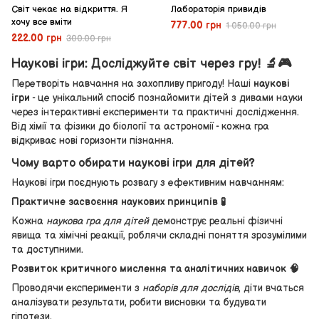
Світ чекає на відкриття. Я
Лабораторія привидів
хочу все вміти
777.00 грн
1 050.00 грн
222.00 грн
300.00 грн
Наукові ігри: Досліджуйте світ через гру! 🔬🎮
Перетворіть навчання на захопливу пригоду! Наші
наукові
ігри
- це унікальний спосіб познайомити дітей з дивами науки
через інтерактивні експерименти та практичні дослідження.
Від хімії та фізики до біології та астрономії - кожна гра
відкриває нові горизонти пізнання.
Чому варто обирати наукові ігри для дітей?
Наукові ігри поєднують розвагу з ефективним навчанням:
Практичне засвоєння наукових принципів 🧪
Кожна
наукова гра для дітей
демонструє реальні фізичні
явища та хімічні реакції, роблячи складні поняття зрозумілими
та доступними.
Розвиток критичного мислення та аналітичних навичок 🧠
Проводячи експерименти з
наборів для дослідів
, діти вчаться
аналізувати результати, робити висновки та будувати
гіпотези.