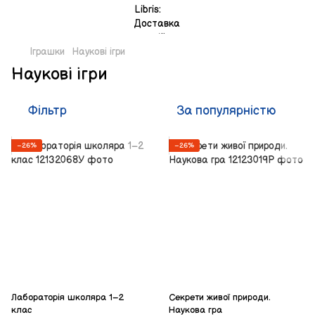
Іграшки
Наукові ігри
Наукові ігри
Фільтр
За популярністю
−26%
−26%
Лабораторія школяра 1–2
Секрети живої природи.
клас
Наукова гра