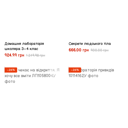
Домашня лабораторія
Секрети людського тіла
школяра 3–4 клас
666.00 грн
900.00 грн
924.99 грн
1 249.98 грн
−26%
−26%