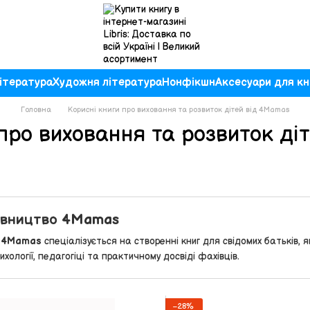
ітература
Художня література
Нонфікшн
Аксесуари для кн
Головна
Корисні книги про виховання та розвиток дітей від 4Mamas
 про виховання та розвиток ді
авництво 4Mamas
 4Mamas
спеціалізується на створенні книг для свідомих батьків, 
ихології, педагогіці та практичному досвіді фахівців.
−28%