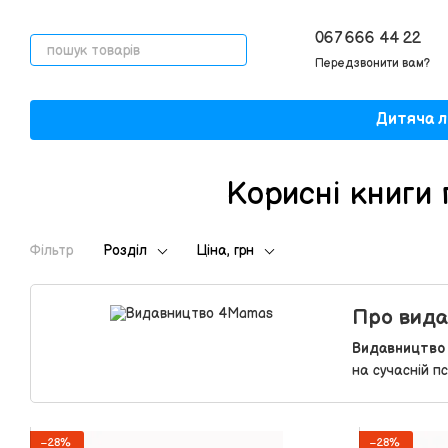
Перейти до основного контенту
067 666 44 22
Передзвонити вам?
Дитяча л
Корисні книги
Фільтр
Розділ
Ціна, грн
Про вид
Видавництво
на сучасній пс
−28%
−28%