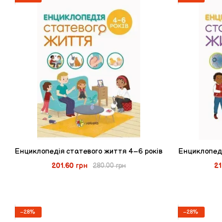
Енциклопедія статевого життя 4–6 років
Енциклопеді
201.60 грн
21
280.00 грн
−28%
−28%