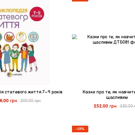
я статевого життя 7–9 років
Казки про те, як навчит
щасливим
6.00 грн
300.00 грн
252.00 грн
350.00 
−28%