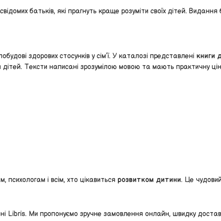
свідомих батьків, які прагнуть краще розуміти своїх дітей. Видання
будові здорових стосунків у сім’ї. У каталозі представлені
книги 
ня дітей. Тексти написані зрозумілою мовою та мають практичну цін
 психологам і всім, хто цікавиться
розвитком дитини
. Це чудови
і Libris. Ми пропонуємо зручне замовлення онлайн, швидку доставку