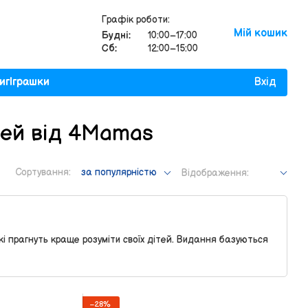
Графік роботи:
Мій кошик
Будні:
10:00–17:00
Сб:
12:00–15:00
иг
Іграшки
Вхід
тей від 4Mamas
Сортування:
за популярністю
Відображення:
які прагнуть краще розуміти своїх дітей. Видання базуються
−28%