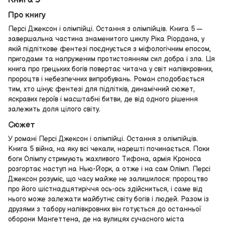
Про книгу
Персі Джексон і олімпійці. Остання з олімпійців. Книга 5 —
завершальна частина знаменитого циклу Ріка Ріордана, у
якій підліткове фентезі поєднується з міфологічним епосом,
пригодами та напруженим протистоянням сил добра і зла. Ця
книга про грецьких богів повертає читача у світ напівкровних,
пророцтв і небезпечних випробувань. Роман сподобається
тим, хто цінує фентезі для підлітків, динамічний сюжет,
яскравих героїв і масштабні битви, де від одного рішення
залежить доля цілого світу.
Сюжет
У романі Персі Джексон і олімпійці. Остання з олімпійців.
Книга 5 війна, на яку всі чекали, нарешті починається. Поки
боги Олімпу стримують жахливого Тифона, армія Кроноса
розгортає наступ на Нью-Йорк, а отже і на сам Олімп. Персі
Джексон розуміє, що часу майже не залишилося: пророцтво
про його шістнадцятиріччя ось-ось здійсниться, і саме від
нього може залежати майбутнє світу богів і людей. Разом із
друзями з табору напівкровних він готується до останньої
оборони Мангеттена, де на вулицях сучасного міста