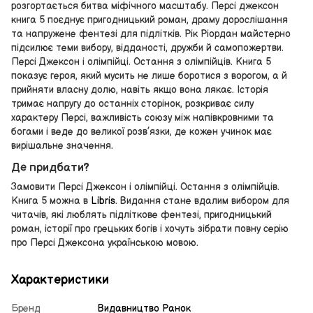
розгортається битва міфічного масштабу. Персі джексон
книга 5 поєднує пригодницький роман, драму дорослішання
та напружене фентезі для підлітків. Рік Ріордан майстерно
підсилює теми вибору, відданості, дружби й самопожертви.
Персі Джексон і олімпійці. Остання з олімпійців. Книга 5
показує героя, який мусить не лише боротися з ворогом, а й
прийняти власну долю, навіть якщо вона лякає. Історія
тримає напругу до останніх сторінок, розкриває силу
характеру Персі, важливість союзу між напівкровними та
богами і веде до великої розв’язки, де кожен учинок має
вирішальне значення.
Де придбати?
Замовити Персі Джексон і олімпійці. Остання з олімпійців.
Книга 5 можна в
Libris
. Видання стане вдалим вибором для
читачів, які люблять підліткове фентезі, пригодницький
роман, історії про грецьких богів і хочуть зібрати повну серію
про Персі Джексона українською мовою.
Характеристики
Бренд
Видавництво Ранок