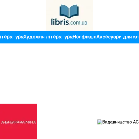
ітература
Художня література
Нонфікшн
Аксесуари для кн