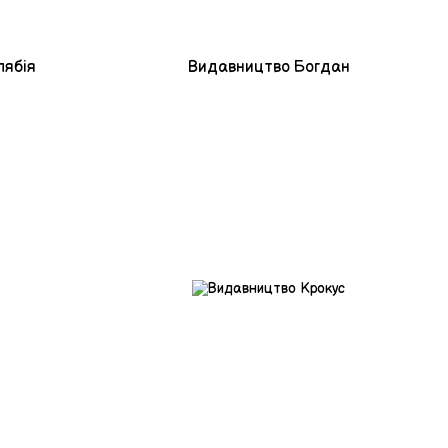
лябія
Видавництво Богдан