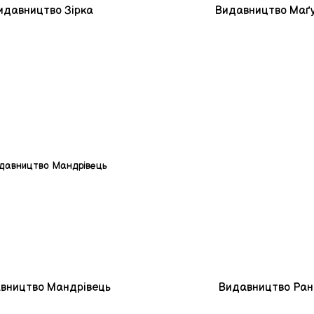
идавництво Зірка
Видавництво Маґ
вництво Мандрівець
Видавництво Ран