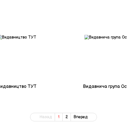
идавництво ТУТ
Видавнича група О
Назад
1
2
Вперед