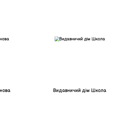
снова
Видавничий дім Школа