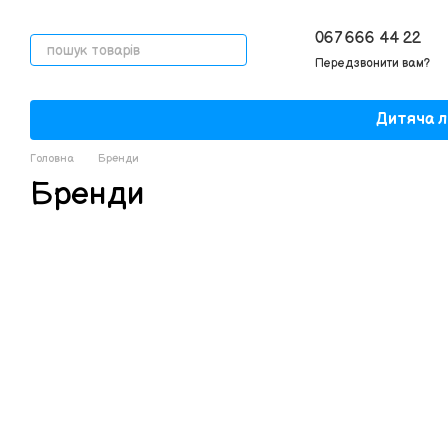
Перейти до основного контенту
067 666 44 22
Передзвонити вам?
Дитяча л
Головна
Бренди
Бренди