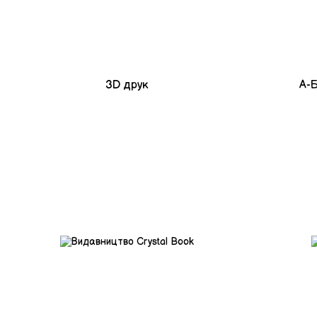
3D друк
А-