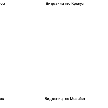
ура
Видавництво Крокус
ок
Видавництво Мозаїка