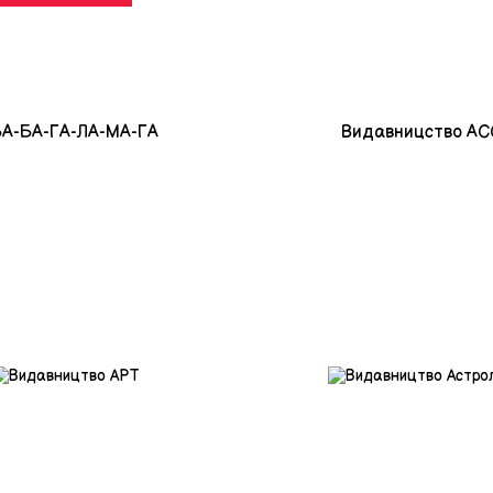
БА-БА-ГА-ЛА-МА-ГА
Видавницство АС