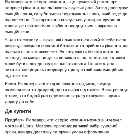
Як завершити історію кохання — це щемливий роман про
непрості рішення, що змінюють людські долі. Автор досліджує
емоційні рани, силу больових переживань і шлях, який веде до
відновлення. Твір органічно вписується у напрям
сучасної
прози
, де психологічна глибина поєднується з виразною
емоційністю.
У центрі сюжету — люди, які намагаються знайти себе після
розриву, зрозуміти справжні бажання та прийняти рішення, що
відкриють нові можливості. Як завершити історію кохання
показує, як минулі почуття впливають на теперішнє та яким
може бути шлях до внутрішньої рівноваги. Це книга для
читачів, які цінують
популярну прозу
з глибоким емоційним
підтекстом.
Книга Як завершити історію кохання надихає, змушує
замислитися та дарує відчуття щирої підтримки. Вона резонує
з тими, хто бодай раз переживав втрату стосунків і шукав
дорогу до себе.
Де купити
Придбати Як завершити історію кохання можна в інтернет-
магазині Libris. Магазин пропонує великий вибір сучасної
прози, швидку доставку та зручні умови оформлення