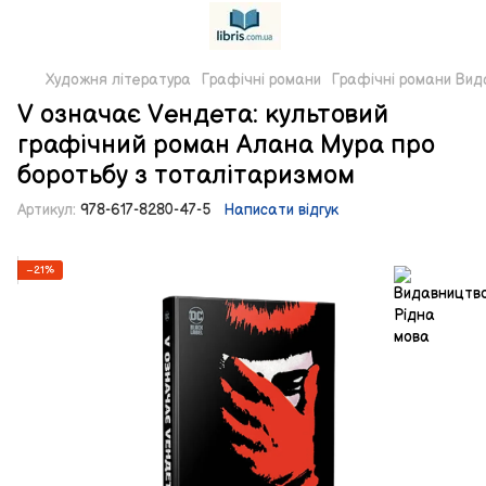
Художня література
Графічні романи
Графічні романи Вид
V означає Vендета: культовий
графічний роман Алана Мура про
боротьбу з тоталітаризмом
Артикул:
978-617-8280-47-5
Написати відгук
−21%