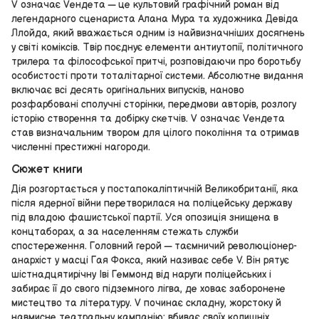
V означає Vендета — це культовий графічний роман від
легендарного сценариста Алана Мура та художника Девіда
Ллойда, який вважається одним із найвизначніших досягнень
у світі коміксів. Твір поєднує елементи антиутопії, політичного
трилера та філософської притчі, розповідаючи про боротьбу
особистості проти тоталітарної системи. Абсолютне видання
включає всі десять оригінальних випусків, наново
розфарбовані сполучні сторінки, передмови авторів, розлогу
історію створення та добірку скетчів. V означає Vендета
став визначальним твором для цілого покоління та отримав
численні престижні нагороди.
Сюжет книги
Дія розгортається у постапокаліптичній Великобританії, яка
після ядерної війни перетворилася на поліцейську державу
під владою фашистської партії. Уся опозиція знищена в
концтаборах, а за населенням стежать служби
спостереження. Головний герой — таємничий революціонер-
анархіст у масці Гая Фокса, який називає себе V. Він рятує
шістнадцятирічну Іві Геммонд від наруги поліцейських і
забирає її до свого підземного лігва, де ховає заборонене
мистецтво та літературу. V починає складну, жорстоку й
навмисне театральну кампанію: вбиває своїх колишніх