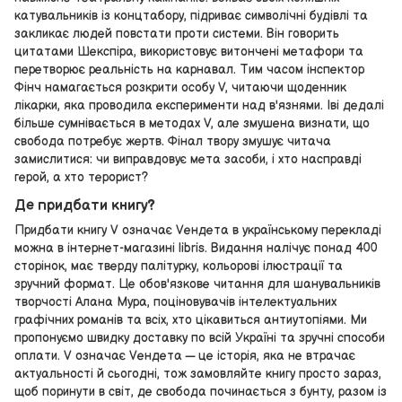
катувальників із концтабору, підриває символічні будівлі та
закликає людей повстати проти системи. Він говорить
цитатами Шекспіра, використовує витончені метафори та
перетворює реальність на карнавал. Тим часом інспектор
Фінч намагається розкрити особу V, читаючи щоденник
лікарки, яка проводила експерименти над в'язнями. Іві дедалі
більше сумнівається в методах V, але змушена визнати, що
свобода потребує жертв. Фінал твору змушує читача
замислитися: чи виправдовує мета засоби, і хто насправді
герой, а хто терорист?
Де придбати книгу?
Придбати книгу V означає Vендета в українському перекладі
можна в інтернет-магазині libris. Видання налічує понад 400
сторінок, має тверду палітурку, кольорові ілюстрації та
зручний формат. Це обов'язкове читання для шанувальників
творчості Алана Мура, поціновувачів інтелектуальних
графічних романів та всіх, хто цікавиться антиутопіями. Ми
пропонуємо швидку доставку по всій Україні та зручні способи
оплати. V означає Vендета — це історія, яка не втрачає
актуальності й сьогодні, тож замовляйте книгу просто зараз,
щоб поринути в світ, де свобода починається з бунту, разом із