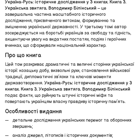
Україна-Русь: історичне дослідження у 3 книгах. Книга 3.
Українська звитяга. Володимир Білінський
– це
завершальна частина масштабного історичного
дослідження, присвяченого витокам, формуванню та
зміцненню української державності. У третьому томі автор
зосереджується на боротьбі українців за свободу та гідність,
акцентуючи увагу на видатних постатях, подіях і героїчних
вчинках, що сформували національний характер.
Про що книга
Цей том розкриває драматичні та величні сторінки української
історії: козацьку добу, визвольні рухи, становлення військової
традиції, дипломатичні зв’язки та ключові моменти
державотворення.
Україна-Русь: історичне дослідження у 3
книгах. Книга 3. Українська звитяга. Володимир Білінський
подає факти, що руйнують штучні історичні міфи та
повертають українцям власну правдиву історичну пам’ять.
Особливості видання
детальне дослідження українських перемог та оборонних
звершень;
аналіз джерел, літописів і історичних документів;