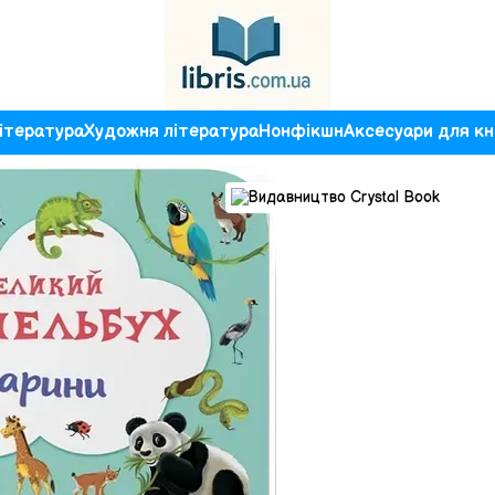
ітература
Художня література
Нонфікшн
Аксесуари для кн