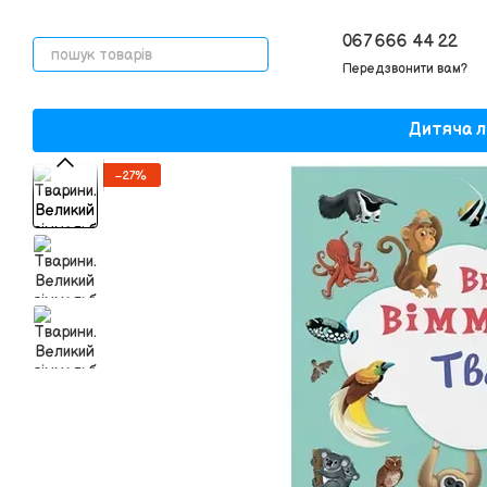
Перейти до основного контенту
067 666 44 22
Передзвонити вам?
Дитяча л
−27%