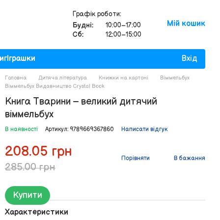
Графік роботи:
Мій кошик
Будні:
10:00–17:00
Сб:
12:00–15:00
иг
Іграшки
Вхід
Головна
Дитяча література
Книжки на картоні
Віммельбух
Віммельбух Видавництво Crystal Book
Книга Тварини – великий дитячий
віммельбух
В наявності
Артикул: 9789669367860
Написати відгук
208.05 грн
Порівняти
В бажання
285.00 грн
Купити
Характеристики