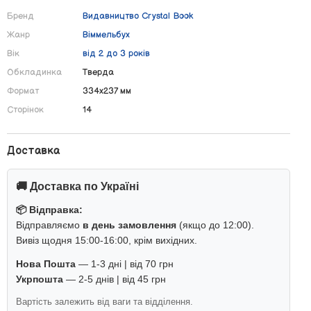
Бренд
Видавництво Crystal Book
Жанр
Віммельбух
Вік
від 2 до 3 років
Обкладинка
Тверда
Формат
334х237 мм
Сторінок
14
Доставка
🚚 Доставка по Україні
📦 Відправка:
Відправляємо
в день замовлення
(якщо до 12:00).
Вивіз щодня 15:00-16:00, крім вихідних.
Нова Пошта
— 1-3 дні | від 70 грн
Укрпошта
— 2-5 днів | від 45 грн
Вартість залежить від ваги та відділення.