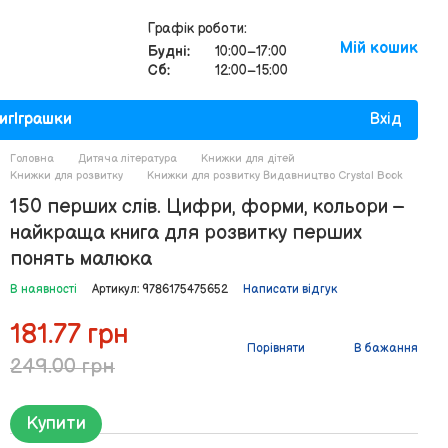
Графік роботи:
Мій кошик
Будні:
10:00–17:00
Сб:
12:00–15:00
иг
Іграшки
Вхід
Головна
Дитяча література
Книжки для дітей
Книжки для розвитку
Книжки для розвитку Видавництво Crystal Book
150 перших слів. Цифри, форми, кольори –
найкраща книга для розвитку перших
понять малюка
В наявності
Артикул: 9786175475652
Написати відгук
181.77 грн
Порівняти
В бажання
249.00 грн
Купити