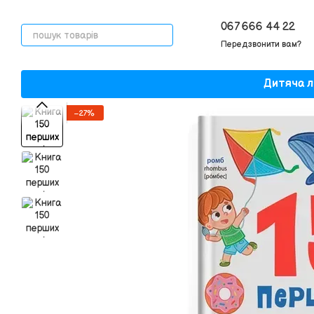
Перейти до основного контенту
067 666 44 22
Передзвонити вам?
Дитяча л
−27%