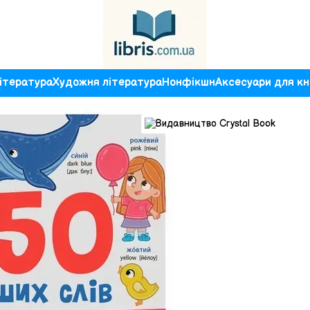
ітература
Художня література
Нонфікшн
Аксесуари для кн