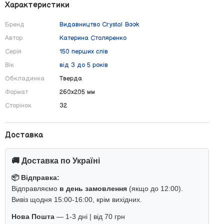
Характеристики
Бренд
Видавництво Crystal Book
Автор
Катерина Столяренко
Серія
150 перших слів
Вік
від 3 до 5 років
Обкладинка
Тверда
Формат
260х205 мм
Сторінок
32
Доставка
🚚 Доставка по Україні
📦 Відправка:
Відправляємо
в день замовлення
(якщо до 12:00).
Вивіз щодня 15:00-16:00, крім вихідних.
Нова Пошта
— 1-3 дні | від 70 грн