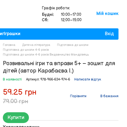
Графік роботи:
Мій кошик
Будні:
10:00–17:00
Сб:
12:00–15:00
иг
Іграшки
Вхід
Головна
Дитяча література
Підготовка до школи
Підготовка до школи 4-6 років
Підготовка до школи 4-6 років Видавництво Мандрівець
Розвивальні ігри та вправи 5+ – зошит для
дітей (автор Карабаєва І.)
В наявності
Артикул: 978-966-634-974-6
Написати відгук
59.25 грн
Порівняти
В бажання
79.00 грн
Купити