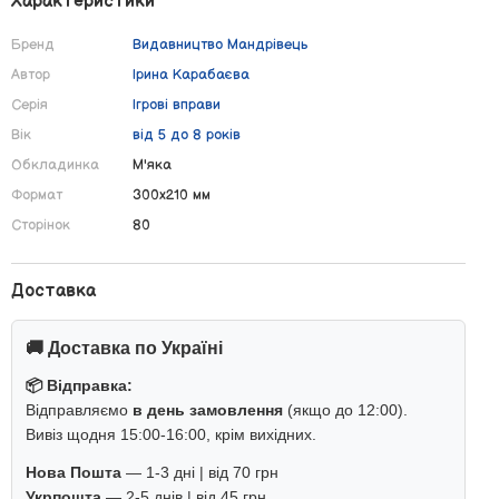
Характеристики
Бренд
Видавництво Мандрівець
Автор
Ірина Карабаєва
Серія
Ігрові вправи
Вік
від 5 до 8 років
Обкладинка
М'яка
Формат
300х210 мм
Сторінок
80
Доставка
🚚 Доставка по Україні
📦 Відправка:
Відправляємо
в день замовлення
(якщо до 12:00).
Вивіз щодня 15:00-16:00, крім вихідних.
Нова Пошта
— 1-3 дні | від 70 грн
Укрпошта
— 2-5 днів | від 45 грн