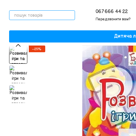
Перейти до основного контенту
067 666 44 22
Передзвонити вам?
Дитяча л
−25%