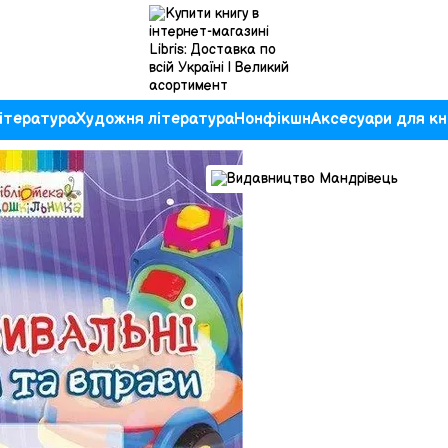
ітература
Художня література
Нонфікшн
Аксесуари для кн