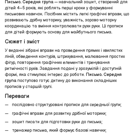
Письмо. Середня група
— навчальний зошит, створений для
дітей 4–5 років, які роблять перші кроки у формуванні
письмових навичок. Посібник містить легкі графічні вправи, що
розвивають дрібну моторику, уважність, зорово-моторну
координацію та вміння контролювати рухи руки. Ці прописи
для дітей формують основу для майбутнього письма.
Сюжет і зміст
У виданні зібрані вправи на проведення прямих і хвилястих
ліній, обведення контурів, штрихування, малювання простих
фігур, повторення графічних елементів і тренування
ритмічності рухів. Завдання подані у зрозумілій і доступній
формі, яка стимулює інтерес до роботи.
Письмо. Середня
група
поступово готує дитину до виконання складніших
прописів у старшій групі.
Переваги
послідовно структуровані прописи для середньої групи;
графічні вправи для розвитку дрібної моторики;
зошит писати для підготовки руки до письма;
тренажер письма, який формує базові навички;