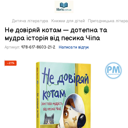
Дитяча література
Книжки для дітей
Пригодницька літер
Не довіряй котам — дотепна та
мудра історія від песика Чіпа
Артикул:
978-617-8603-21-2
Написати відгук
−21%