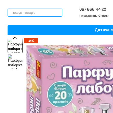
Перейти до основного контенту
067 666 44 22
Передзвонити вам?
Дитяча л
−26%