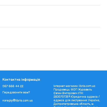
Контактна інформація
067 666 44 22
Інтернет-магазин: libris.com.ua
Продавець: ФОП Журавель
Передзвонити вам?
Євген Вікторович ІПН:
2830707359 Юридична адреса /
адреса для листування: Україна,
noreply@libris.com.ua
Дніпропетровська область, м.