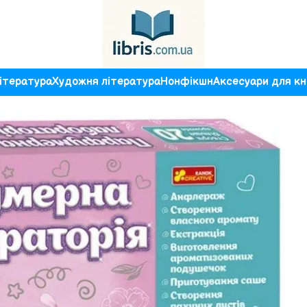
ітература
Художня література
Нонфікшн
Аксесуари для кн