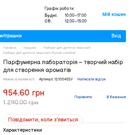
Графік роботи:
Мій кошик
Будні:
10:00–17:00
Сб:
12:00–15:00
иг
Іграшки
Вхід
Головна
Іграшки
Набори для дитячої творчості
Набори для дитячої творчості Ranok-creative
Парфумерна лабораторія – творчий набір
для створення ароматів
Немає в наявності
Артикул: 12100455У
Написати відгук
954.60 грн
Порівняти
В бажання
1 290.00 грн
Повідомити, коли з'явиться
Характеристики