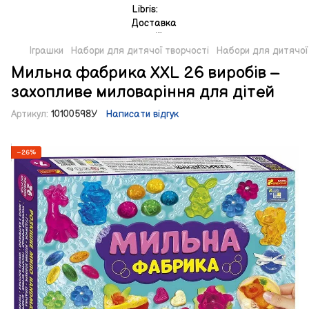
Іграшки
Набори для дитячої творчості
Набори для дитячої 
Мильна фабрика XXL 26 виробів –
захопливе миловаріння для дітей
Артикул:
10100598У
Написати відгук
−26%