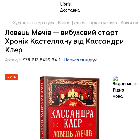
Художня література
Книги фентезі і фантастика
Книги фе
Ловець Мечів — вибуховий старт
Хронік Кастеллану від Кассандри
Клер
Артикул:
978-617-8426-94-1
Написати відгук
−21%