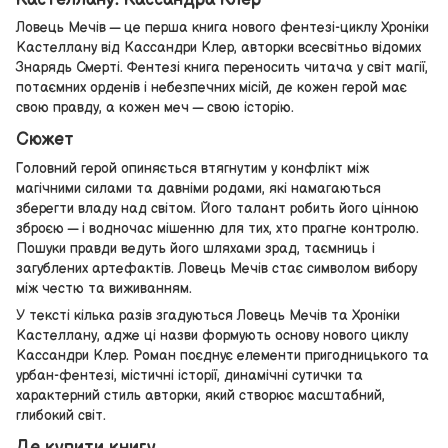
Ловець Мечів — це перша книга нового фентезі-циклу Хроніки
Кастеллану від Кассандри Клер, авторки всесвітньо відомих
Знарядь Смерті. Фентезі книга переносить читача у світ магії,
потаємних орденів і небезпечних місій, де кожен герой має
свою правду, а кожен меч — свою історію.
Сюжет
Головний герой опиняється втягнутим у конфлікт між
магічними силами та давніми родами, які намагаються
зберегти владу над світом. Його талант робить його цінною
зброєю — і водночас мішенню для тих, хто прагне контролю.
Пошуки правди ведуть його шляхами зрад, таємниць і
загублених артефактів. Ловець Мечів стає символом вибору
між честю та виживанням.
У тексті кілька разів згадуються Ловець Мечів та Хроніки
Кастеллану, адже ці назви формують основу нового циклу
Кассандри Клер. Роман поєднує елементи пригодницького та
урбан-фентезі, містичні історії, динамічні сутички та
характерний стиль авторки, який створює масштабний,
глибокий світ.
Де купити книгу