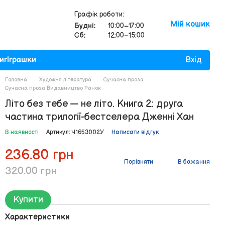
Графік роботи:
Мій кошик
Будні:
10:00–17:00
Сб:
12:00–15:00
иг
Іграшки
Вхід
Головна
Художня література
Сучасна проза
Сучасна проза Видавництво Ранок
Літо без тебе — не літо. Книга 2: друга
частина трилогії-бестселера Дженні Хан
В наявності
Артикул: Ч1653002У
Написати відгук
236.80 грн
Порівняти
В бажання
320.00 грн
Купити
Характеристики