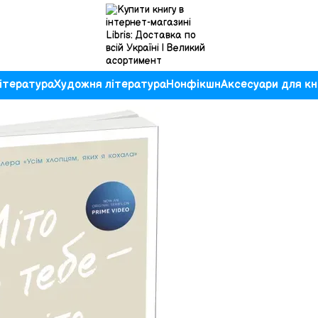
ітература
Художня література
Нонфікшн
Аксесуари для кн