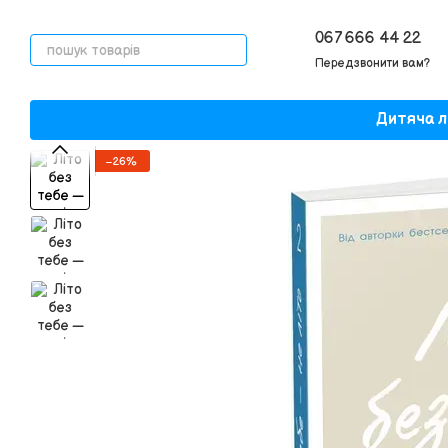
Перейти до основного контенту
067 666 44 22
Передзвонити вам?
Дитяча л
−26%