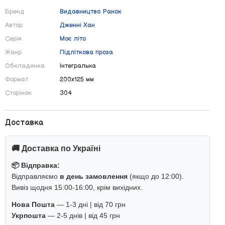
Бренд
Видавництво Ранок
Автор
Дженні Хан
Серія
Моє літо
Жанр
Підліткова проза
Обкладинка
Інтегральна
Формат
200х125 мм
Сторінок
304
Доставка
🚚 Доставка по Україні
📦 Відправка:
Відправляємо
в день замовлення
(якщо до 12:00).
Вивіз щодня 15:00-16:00, крім вихідних.
Нова Пошта
— 1-3 дні | від 70 грн
Укрпошта
— 2-5 днів | від 45 грн