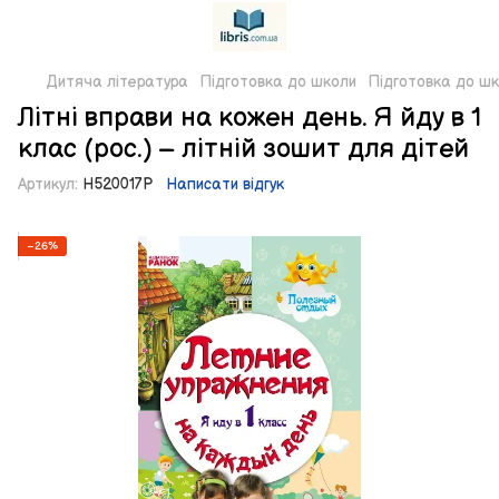
Дитяча література
Підготовка до школи
Підготовка до шк
Літні вправи на кожен день. Я йду в 1
клас (рос.) – літній зошит для дітей
Артикул:
Н520017Р
Написати відгук
−26%