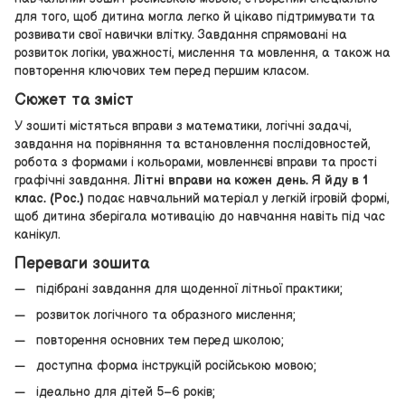
для того, щоб дитина могла легко й цікаво підтримувати та
розвивати свої навички влітку. Завдання спрямовані на
розвиток логіки, уважності, мислення та мовлення, а також на
повторення ключових тем перед першим класом.
Сюжет та зміст
У зошиті містяться вправи з математики, логічні задачі,
завдання на порівняння та встановлення послідовностей,
робота з формами і кольорами, мовленнєві вправи та прості
графічні завдання.
Літні вправи на кожен день. Я йду в 1
клас. (Рос.)
подає навчальний матеріал у легкій ігровій формі,
щоб дитина зберігала мотивацію до навчання навіть під час
канікул.
Переваги зошита
підібрані завдання для щоденної літньої практики;
розвиток логічного та образного мислення;
повторення основних тем перед школою;
доступна форма інструкцій російською мовою;
ідеально для дітей 5–6 років;