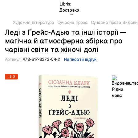
Художня література
Сучасна проза
Сучасна проза Видавн
Леді з Ґрейс-Адью та інші історії —
магічна й атмосферна збірка про
чарівні світи та жіночі долі
Артикул:
978-617-8373-09-2
Написати відгук
−21%