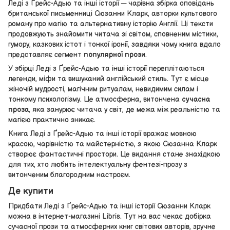
Леді з Ґрейс-Адью та інші історії — чарівна збірка оповідань
британської письменниці Сюзанни Кларк, авторки культового
роману про магію та альтернативну історію Англії. Ці тексти
продовжують знайомити читача зі світом, сповненим містики,
гумору, казкових істот і тонкої іронії, завдяки чому книга вдало
представляє сегмент
популярної прози
.
У збірці Леді з Ґрейс-Адью та інші історії переплітаються
легенди, міфи та вишуканий англійський стиль. Тут є місце
жіночій мудрості, магічним ритуалам, невидимим силам і
тонкому психологізму. Це атмосферна, витончена
сучасна
проза
, яка занурює читача у світ, де межа між реальністю та
магією практично зникає.
Книга Леді з Ґрейс-Адью та інші історії вражає мовною
красою, чарівністю та майстерністю, з якою Сюзанна Кларк
створює фантастичні простори. Це видання стане знахідкою
для тих, хто любить інтелектуальну фентезі-прозу з
витонченим благородним настроєм.
Де купити
Придбати Леді з Ґрейс-Адью та інші історії Сюзанни Кларк
можна в інтернет-магазині Libris. Тут на вас чекає добірка
сучасної прози та атмосферних книг світових авторів, зручне