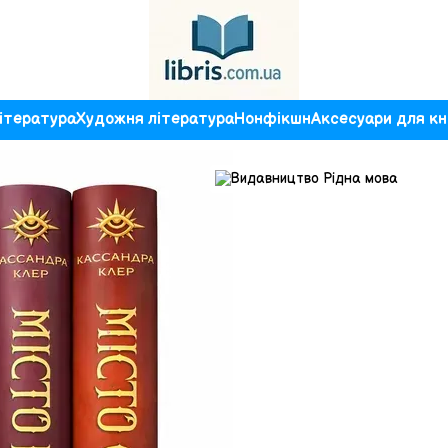
ітература
Художня література
Нонфікшн
Аксесуари для кн