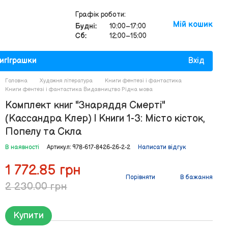
Графік роботи:
Мій кошик
Будні:
10:00–17:00
Сб:
12:00–15:00
иг
Іграшки
Вхід
Головна
Художня література
Книги фентезі і фантастика
Книги фентезі і фантастика Видавництво Рiдна мова
Комплект книг "Знаряддя Смерті"
(Кассандра Клер) | Книги 1-3: Місто кісток,
Попелу та Скла
В наявності
Артикул: 978-617-8426-26-2-2
Написати відгук
1 772.85 грн
Порівняти
В бажання
2 230.00 грн
Купити