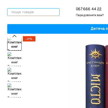
Перейти до основного контенту
067 666 44 22
Передзвонити вам?
Дитяча л
−21%