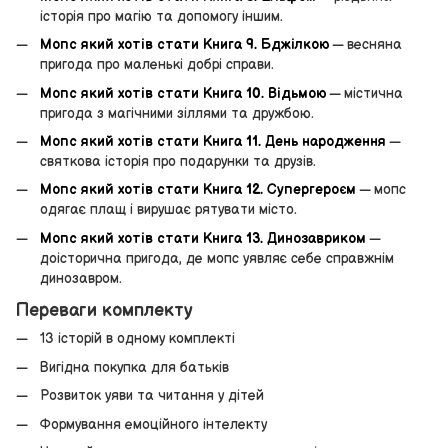
історія про магію та допомогу іншим.
Мопс який хотів стати Книга 9. Бджілкою
— весняна
пригода про маленькі добрі справи.
Мопс який хотів стати Книга 10. Відьмою
— містична
пригода з магічними зіллями та дружбою.
Мопс який хотів стати Книга 11. День народження
—
святкова історія про подарунки та друзів.
Мопс який хотів стати Книга 12. Супергероєм
— мопс
одягає плащ і вирушає рятувати місто.
Мопс який хотів стати Книга 13. Динозавриком
—
доісторична пригода, де мопс уявляє себе справжнім
динозавром.
Переваги комплекту
13 історій в одному комплекті
Вигідна покупка для батьків
Розвиток уяви та читання у дітей
Формування емоційного інтелекту