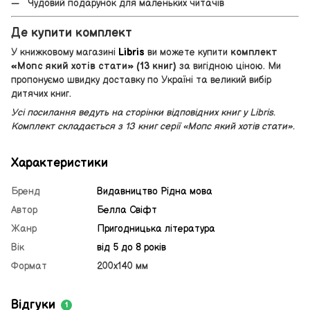
Чудовий подарунок для маленьких читачів
Де купити комплект
У книжковому магазині
Libris
ви можете купити
комплект
«Мопс який хотів стати» (13 книг)
за вигідною ціною. Ми
пропонуємо швидку доставку по Україні та великий вибір
дитячих книг.
Усі посилання ведуть на сторінки відповідних книг у Libris.
Комплект складається з 13 книг серії «Мопс який хотів стати».
Характеристики
Бренд
Видавництво Рiдна мова
Автор
Белла Свіфт
Жанр
Пригодницька література
Вік
від 5 до 8 років
Формат
200х140 мм
Відгуки
1