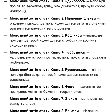
Мопс який хотів стати Книга 1. Єдинорогом
— мопс мріє
про ріг та веселкову гриву, але дізнається, що бути собою
найкраще.
Мопс який хотів стати Книга 2. Північним оленем
—
різдвяна пригода, де мопс намагається літати з оленями,
але вчиться цінувати тепло домівки.
Мопс який хотів стати Книга 3. Кроликом
— великодні
пригоди, де герой намагається стрибати як кролик і
знаходити яйця.
Мопс який хотів стати Книга 4. Гарбузиком
—
хелловінська історія про те, як мопс мріє стати справжнім
гарбузиком.
Мопс який хотів стати Книга 5. Русалонькою
— літня
пригода біля води, де герой намагається плавати як
русалонька.
Мопс який хотів стати Книга 6. Феєю
— чарівна історія
про крила, магію та бажання творити дива.
Мопс який хотів стати Книга 7. Зіркою
— мопс мріє про
сцену та славу.
Мопс який хотів стати Книга 8. Ельфом
— різдвяна