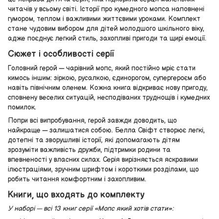
читачів у всьому світі. Історії про кумедного мопса наповнені
гумором, теплом і важливими життєвими уроками. Комплект
стане чудовим вибором для дітей молодшого шкільного віку,
адже поєднує легкий стиль, захопливі пригоди та щирі емоції.
Сюжет і особливості серії
Головний герой — чарівний мопс, який постійно мріє стати
кимось іншим: зіркою, русалкою, єдинорогом, супергероєм або
навіть північним оленем. Кожна книга відкриває нову пригоду,
сповнену веселих ситуацій, несподіваних труднощів і кумедних
помилок.
Попри всі випробування, герой завжди доводить, що
найкраще — залишатися собою. Белла Свіфт створює легкі,
дотепні та зворушливі історії, які допомагають дітям
зрозуміти важливість дружби, підтримки родини та
впевненості у власних силах. Серія вирізняється яскравими
ілюстраціями, зручним шрифтом і короткими розділами, що
робить читання комфортним і захопливим.
Книги, що входять до комплекту
У наборі — всі 13 книг серії «Мопс який хотів стати»: