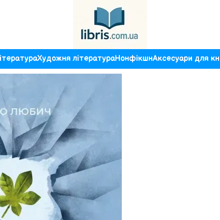
ітература
Художня література
Нонфікшн
Аксесуари для кн