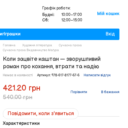
Графік роботи:
Мій кошик
Будні:
10:00–17:00
Сб:
12:00–15:00
иг
Іграшки
Вхід
Головна
Художня література
Сучасна проза
Сучасна проза Видавництво Маґура
Коли зацвіте каштан — зворушливий
роман про кохання, втрати та надію
Немає в наявності
Артикул: 978-617-8177-67-6
Написати відгук
421.20 грн
Порівняти
В бажання
540.00 грн
Повідомити, коли з'явиться
Характеристики