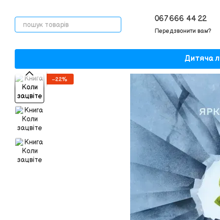
Перейти до основного контенту
067 666 44 22
Передзвонити вам?
Дитяча л
−22%