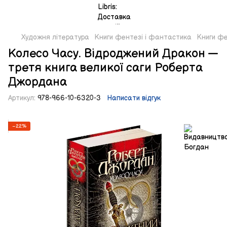
Художня література
Книги фентезі і фантастика
Книги фе
Колесо Часу. Відроджений Дракон —
третя книга великої саги Роберта
Джордана
Артикул:
978-966-10-6320-3
Написати відгук
−22%