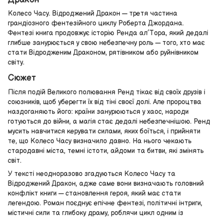
Колесо Часу. Відроджений Дракон — третя частина
грандіозного фентезійного циклу Роберта Джордана.
Фентезі книга продовжує історію Ренда ал’Тора, який дедалі
глибше занурюється у свою небезпечну роль — того, хто має
стати Відродженим Драконом, рятівником або руйнівником
світу.
Сюжет
Після подій Великого полювання Ренд тікає від своїх друзів і
союзників, щоб уберегти їх від тіні своєї долі. Але пророцтва
наздоганяють його: країни занурюються у хаос, народи
готуються до війни, а магія стає дедалі небезпечнішою. Ренд
мусить навчитися керувати силами, яких боїться, і прийняти
те, що Колесо Часу визначило давно. На нього чекають
стародавні міста, темні істоти, айдоми та битви, які змінять
світ.
У тексті неодноразово згадуються Колесо Часу та
Відроджений Дракон, адже саме вони визначають головний
конфлікт книги — становлення героя, який має стати
легендою. Роман поєднує епічне фентезі, політичні інтриги,
містичні сили та глибоку драму, роблячи цикл одним із