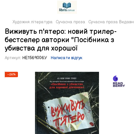
Художня література
Сучасна проза
Сучасна проза Вида
Виживуть п'ятеро: новий трилер-
бестселер авторки "Посібника з
убивства для хорошої
Артикул:
НЕ1569006У
Написати відгук
−26%