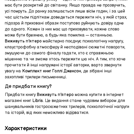
має бути розкритий до світанку. Якщо правда не прозвучить,
усі помруть. До ранку залишається лише вісім годин, і за цей
час шістьом підліткам доведеться пережити ніч, у якій страх,
підозра й приховані образи поступово руйнують довіру одне
до одного. Кожен із них має що приховувати, кожне слово
може бути брехнею, а будь-яка помилка — останньою.
Виживуть п'ятеро
майстерно поєднує психологічну напругу,
клаустрофобну атмосферу й несподівані сюжетні повороти,
змушуючи до самого фіналу гадати, хто є справжньою
мішенню та чи зможе хтось пережити цю ніч. А тим, хто хоче
прочитати й інші напружені історії авторки, варто звернути
увагу на
Комплект книг Голлі Джексон
, де зібрані інші
захопливі трилери письменниці.
Де придбати книгу?
Придбати книгу
Виживуть п'ятеро
можна купити в інтернет
магазині книг
Libris
. Це видання стане чудовим вибором для
шанувальників гостросюжетних трилерів, психологічної напруги
та історій, від яких неможливо відірватися.
Характеристики