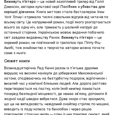
Виживуть п'ятеро
— це новий захопливий трилер від Голлі
Джексон, авторки культової серії
Посібник з убивства для
хорошої дівчинки
. Книга миттєво стала бестселером
New
York Times
і отримала тисячі схвальних відгуків від читачів по
всьому світу. Це напружений роман, події якого розгортаються
всього за одну ніч, але тримають у шаленій напрузі до
останньої сторінки. Українською мовою видання побачило
світ завдяки видавництву Ранок.
Виживуть п'ятеро
— це
окремий роман, не пов'язаний із трилогією про Піппу Фіц-
Амобі, тож знайомство з творчістю авторки можна почати
саме з нього.
Сюжет книги
Вісімнадцятирічна Ред Кенні разом із п’ятьма друзями
вирушає на весняні канікули до узбережжя Мексиканської
затоки, сподіваючись на безтурботну подорож, відпочинок і
веселий час у компанії близьких людей. Але дорога раптово
перетворюється на пастку, коли їхній кемпер ламається
посеред безлюдної місцевості, де немає зв’язку, допомоги й
жодної надії швидко вибратися. Дуже скоро стає зрозуміло,
що це не випадковість: невідомий снайпер стріляє по машині,
виводить із ладу колеса та бензобак і через рацію
повідомляє страшну умову — один із них приховує секрет, який