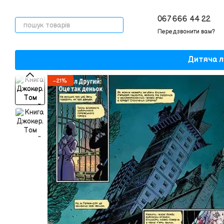
Перейти до основного контенту
067 666 44 22
Передзвонити вам?
Дитяча л
−21%