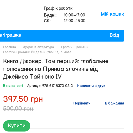
Графік роботи:
Мій кошик
Будні:
10:00–17:00
Сб:
12:00–15:00
иг
Іграшки
Вхід
Головна
Художня література
Графічні романи
Графічні романи Видавництво Рiдна мова
Книга Джокер. Том перший: глобальне
полювання на Принца злочинів від
Джеймса Тайніона IV
В наявності
Артикул: 978-617-8373-02-3
Написати відгук
397.50 грн
Порівняти
В бажання
500.00 грн
Купити