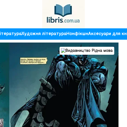
ітература
Художня література
Нонфікшн
Аксесуари для кн