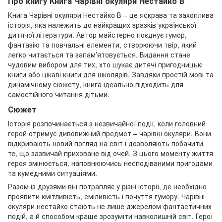
Про книгу Книга Чарівні окуляри Нестайко В
Книга Чарівні окуляри Нестайко В – це яскрава та захоплива
історія, яка належить до найкращих зразків української
дитячої літератури. Автор майстерно поєднує гумор,
фантазію та повчальні елементи, створюючи твір, який
легко читається та запам’ятовується. Видання стане
чудовим вибором для тих, хто шукає дитячі пригодницькі
книги або цікаві книги для школярів. Завдяки простій мові та
динамічному сюжету, книга ідеально підходить для
самостійного читання дітьми.
Сюжет
Історія розпочинається з незвичайної події, коли головний
герой отримує дивовижний предмет – чарівні окуляри. Вони
відкривають новий погляд на світ і дозволяють побачити
те, що зазвичай приховане від очей. З цього моменту життя
героя змінюється, наповнюючись несподіваними пригодами
та кумедними ситуаціями.
Разом із друзями він потрапляє у різні історії, де необхідно
проявити кмітливість, сміливість і почуття гумору. Чарівні
окуляри нестайко стають не лише джерелом фантастичних
подій, а й способом краще зрозуміти навколишній світ. Герої