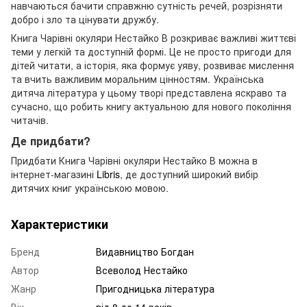
навчаються бачити справжню сутність речей, розрізняти
добро і зло та цінувати дружбу.
Книга Чарівні окуляри Нестайко В розкриває важливі життєві
теми у легкій та доступній формі. Це не просто пригоди для
дітей читати, а історія, яка формує уяву, розвиває мислення
та вчить важливим моральним цінностям. Українська
дитяча література у цьому творі представлена яскраво та
сучасно, що робить книгу актуальною для нового покоління
читачів.
Де придбати?
Придбати Книга Чарівні окуляри Нестайко В можна в
інтернет-магазині
Libris
, де доступний широкий вибір
дитячих книг українською мовою.
Характеристики
Бренд
Видавництво Богдан
Автор
Всеволод Нестайко
Жанр
Пригодницька література
Вік
від 8 до 14 років