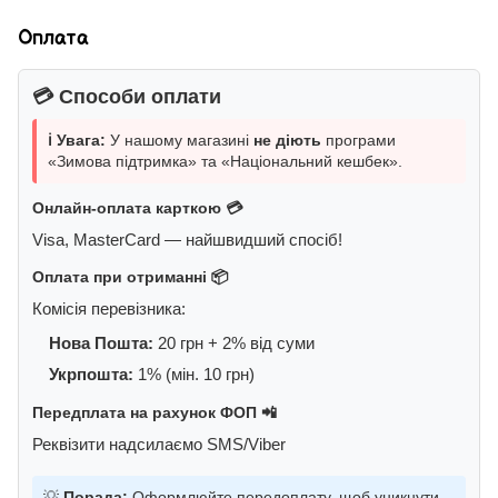
Оплата
💳 Способи оплати
ℹ️ Увага:
У нашому магазині
не діють
програми
«Зимова підтримка» та «Національний кешбек».
Онлайн-оплата карткою 💳
Visa, MasterCard — найшвидший спосіб!
Оплата при отриманні 📦
Комісія перевізника:
Нова Пошта:
20 грн + 2% від суми
Укрпошта:
1% (мін. 10 грн)
Передплата на рахунок ФОП 📲
Реквізити надсилаємо SMS/Viber
💡
Порада:
Оформлюйте передоплату, щоб уникнути