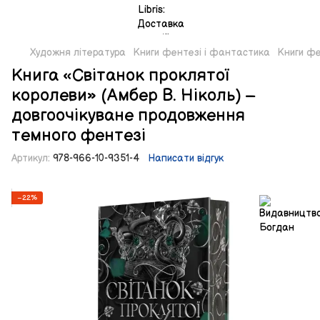
Художня література
Книги фентезі і фантастика
Книги фе
Книга «Світанок проклятої
королеви» (Амбер В. Ніколь) –
довгоочікуване продовження
темного фентезі
Артикул:
978-966-10-9351-4
Написати відгук
−22%