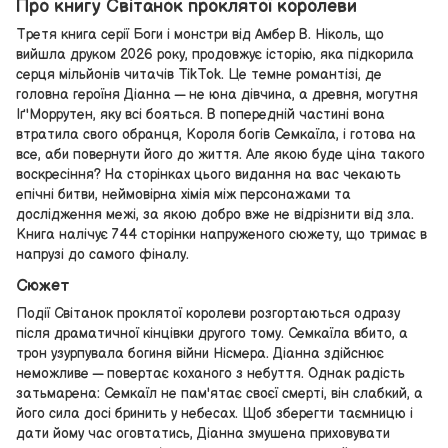
Про книгу Світанок проклятої королеви
Третя книга серії Боги і монстри від Амбер В. Ніколь, що
вийшла друком 2026 року, продовжує історію, яка підкорила
серця мільйонів читачів TikTok. Це темне романтізі, де
головна героїня Діанна — не юна дівчина, а древня, могутня
Іґ'Моррутен, яку всі бояться. В попередній частині вона
втратила свого обранця, Короля богів Семкаїла, і готова на
все, аби повернути його до життя. Але якою буде ціна такого
воскресіння? На сторінках цього видання на вас чекають
епічні битви, неймовірна хімія між персонажами та
дослідження межі, за якою добро вже не відрізнити від зла.
Книга налічує 744 сторінки напруженого сюжету, що тримає в
напрузі до самого фіналу.
Сюжет
Події Світанок проклятої королеви розгортаються одразу
після драматичної кінцівки другого тому. Семкаїла вбито, а
трон узурпувала богиня війни Нісмера. Діанна здійснює
неможливе — повертає коханого з небуття. Однак радість
затьмарена: Семкаїл не пам'ятає своєї смерті, він слабкий, а
його сила досі бринить у небесах. Щоб зберегти таємницю і
дати йому час оговтатись, Діанна змушена приховувати