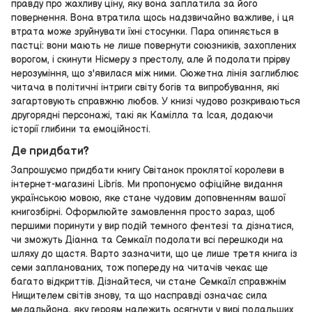
правду про жахливу ціну, яку вона заплатила за його
повернення. Вона втратила щось надзвичайно важливе, і ця
втрата може зруйнувати їхні стосунки. Пара опиняється в
пастці: вони мають не лише повернути союзників, захоплених
ворогом, і скинути Нісмеру з престолу, але й подолати прірву
нерозуміння, що з'явилася між ними. Сюжетна лінія заглиблює
читача в політичні інтриги світу богів та випробування, які
загартовують справжню любов. У книзі чудово розкриваються
другорядні персонажі, такі як Камілла та Ісая, додаючи
історії глибини та емоційності.
Де придбати?
Запрошуємо придбати книгу Світанок проклятої королеви в
інтернет-магазині Libris. Ми пропонуємо офіційне видання
українською мовою, яке стане чудовим доповненням вашої
книгозбірні. Оформлюйте замовлення просто зараз, щоб
першими поринути у вир подій темного фентезі та дізнатися,
чи зможуть Діанна та Семкаїл подолати всі перешкоди на
шляху до щастя. Варто зазначити, що це лише третя книга із
семи запланованих, тож попереду на читачів чекає ще
багато відкриттів. Дізнайтеся, чи стане Семкаїл справжнім
Нищителем світів знову, та що насправді означає сила
медальйона, яку героям належить осягнути у вирі подальших