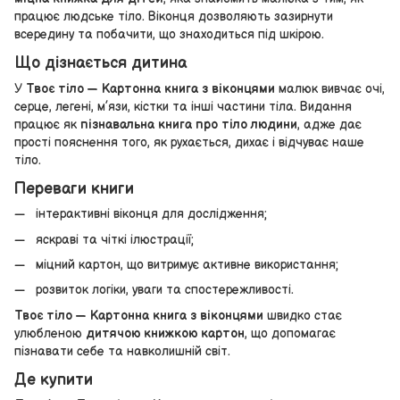
працює людське тіло. Віконця дозволяють зазирнути
всередину та побачити, що знаходиться під шкірою.
Що дізнається дитина
У
Твоє тіло — Картонна книга з віконцями
малюк вивчає очі,
серце, легені, м’язи, кістки та інші частини тіла. Видання
працює як
пізнавальна книга про тіло людини
, адже дає
прості пояснення того, як рухається, дихає і відчуває наше
тіло.
Переваги книги
інтерактивні віконця для дослідження;
яскраві та чіткі ілюстрації;
міцний картон, що витримує активне використання;
розвиток логіки, уваги та спостережливості.
Твоє тіло — Картонна книга з віконцями
швидко стає
улюбленою
дитячою книжкою картон
, що допомагає
пізнавати себе та навколишній світ.
Де купити