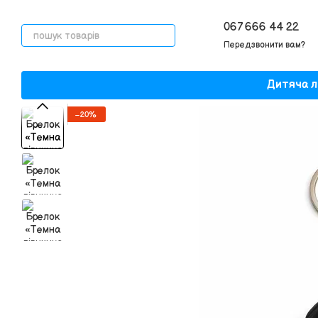
Перейти до основного контенту
067 666 44 22
Передзвонити вам?
Дитяча л
−20%