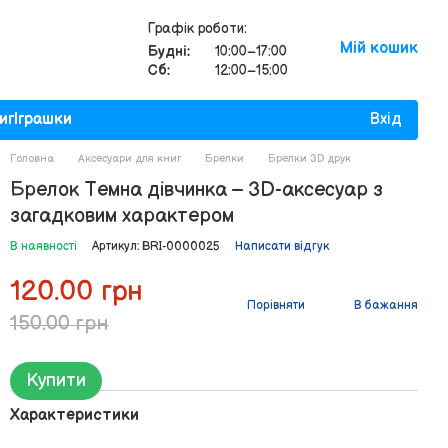
Графік роботи:
Мій кошик
Будні:
10:00–17:00
Сб:
12:00–15:00
иг
Іграшки
Вхід
Головна
Аксесуари для книг
Брелки
Брелки 3D друк
Брелок Темна дівчинка – 3D-аксесуар з
загадковим характером
В наявності
Артикул: BRI-0000025
Написати відгук
120.00 грн
Порівняти
В бажання
150.00 грн
Купити
Характеристики