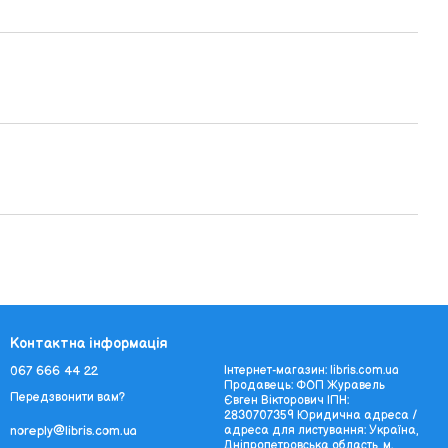
Контактна інформація
067 666 44 22
Інтернет-магазин: libris.com.ua
Продавець: ФОП Журавель
Передзвонити вам?
Євген Вікторович ІПН:
2830707359 Юридична адреса /
адреса для листування: Україна,
noreply@libris.com.ua
Дніпропетровська область, м.