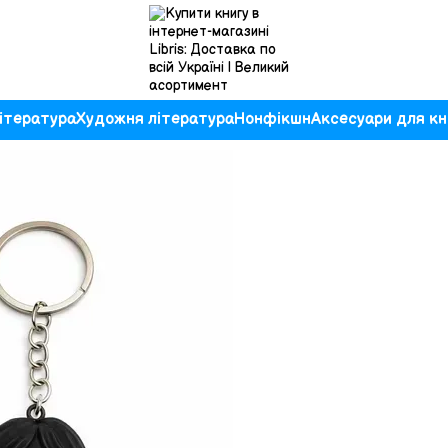
ітература
Художня література
Нонфікшн
Аксесуари для кн