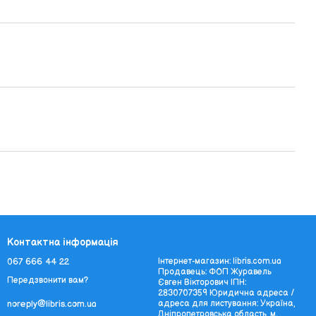
Контактна інформація
067 666 44 22
Інтернет-магазин: libris.com.ua
Продавець: ФОП Журавель
Передзвонити вам?
Євген Вікторович ІПН:
2830707359 Юридична адреса /
адреса для листування: Україна,
noreply@libris.com.ua
Дніпропетровська область, м.