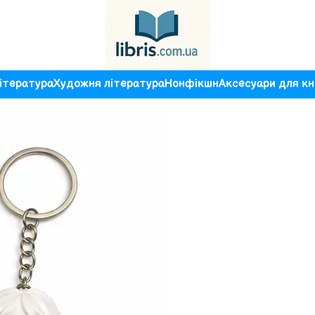
ітература
Художня література
Нонфікшн
Аксесуари для кн