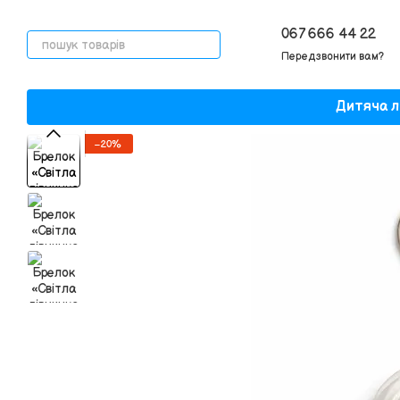
Перейти до основного контенту
067 666 44 22
Передзвонити вам?
Дитяча л
−20%