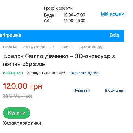
Графік роботи:
Мій кошик
Будні:
10:00–17:00
Сб:
12:00–15:00
иг
Іграшки
Вхід
Головна
Аксесуари для книг
Брелки
Брелки 3D друк
Брелок Світла дівчинка – 3D-аксесуар з
ніжним образом
В наявності
Артикул: BRI-0000026
Написати відгук
120.00 грн
Порівняти
В бажання
150.00 грн
Купити
Характеристики