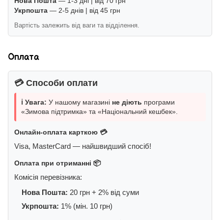
Нова Пошта
— 1-3 дні | від 70 грн
Укрпошта
— 2-5 днів | від 45 грн
Вартість залежить від ваги та відділення.
Оплата
💳 Способи оплати
ℹ️ Увага:
У нашому магазині
не діють
програми
«Зимова підтримка» та «Національний кешбек».
Онлайн-оплата карткою 💳
Visa, MasterCard — найшвидший спосіб!
Оплата при отриманні 📦
Комісія перевізника:
Нова Пошта:
20 грн + 2% від суми
Укрпошта:
1% (мін. 10 грн)