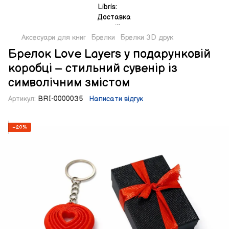
Аксесуари для книг
Брелки
Брелки 3D друк
Брелок Love Layers у подарунковій
коробці – стильний сувенір із
символічним змістом
Артикул:
BRI-0000035
Написати відгук
−20%