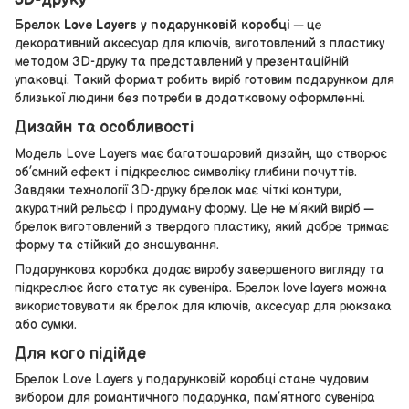
Брелок Love Layers у подарунковій коробці
— це
декоративний аксесуар для ключів, виготовлений з пластику
методом 3D-друку та представлений у презентаційній
упаковці. Такий формат робить виріб готовим подарунком для
близької людини без потреби в додатковому оформленні.
Дизайн та особливості
Модель Love Layers має багатошаровий дизайн, що створює
об’ємний ефект і підкреслює символіку глибини почуттів.
Завдяки технології 3D-друку брелок має чіткі контури,
акуратний рельєф і продуману форму. Це не м’який виріб —
брелок виготовлений з твердого пластику, який добре тримає
форму та стійкий до зношування.
Подарункова коробка додає виробу завершеного вигляду та
підкреслює його статус як сувеніра. Брелок love layers можна
використовувати як брелок для ключів, аксесуар для рюкзака
або сумки.
Для кого підійде
Брелок Love Layers у подарунковій коробці стане чудовим
вибором для романтичного подарунка, пам’ятного сувеніра