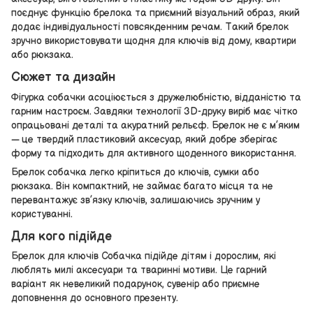
поєднує функцію брелока та приємний візуальний образ, який
додає індивідуальності повсякденним речам. Такий брелок
зручно використовувати щодня для ключів від дому, квартири
або рюкзака.
Сюжет та дизайн
Фігурка собачки асоціюється з дружелюбністю, відданістю та
гарним настроєм. Завдяки технології 3D-друку виріб має чітко
опрацьовані деталі та акуратний рельєф. Брелок не є м’яким
— це твердий пластиковий аксесуар, який добре зберігає
форму та підходить для активного щоденного використання.
Брелок собачка легко кріпиться до ключів, сумки або
рюкзака. Він компактний, не займає багато місця та не
перевантажує зв’язку ключів, залишаючись зручним у
користуванні.
Для кого підійде
Брелок для ключів Собачка підійде дітям і дорослим, які
люблять милі аксесуари та тваринні мотиви. Це гарний
варіант як невеликий подарунок, сувенір або приємне
доповнення до основного презенту.