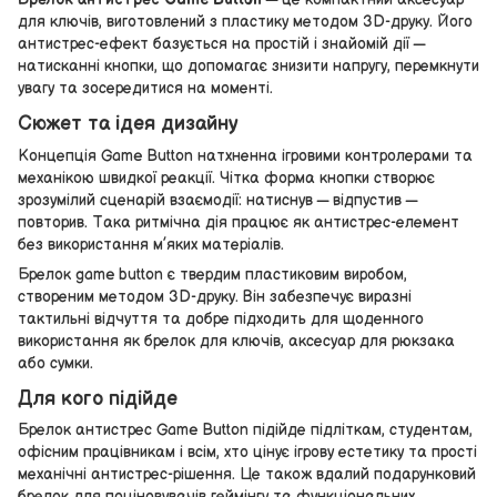
для ключів, виготовлений з пластику методом 3D-друку. Його
антистрес-ефект базується на простій і знайомій дії —
натисканні кнопки, що допомагає знизити напругу, перемкнути
увагу та зосередитися на моменті.
Сюжет та ідея дизайну
Концепція Game Button натхненна ігровими контролерами та
механікою швидкої реакції. Чітка форма кнопки створює
зрозумілий сценарій взаємодії: натиснув — відпустив —
повторив. Така ритмічна дія працює як антистрес-елемент
без використання м’яких матеріалів.
Брелок game button є твердим пластиковим виробом,
створеним методом 3D-друку. Він забезпечує виразні
тактильні відчуття та добре підходить для щоденного
використання як брелок для ключів, аксесуар для рюкзака
або сумки.
Для кого підійде
Брелок антистрес Game Button підійде підліткам, студентам,
офісним працівникам і всім, хто цінує ігрову естетику та прості
механічні антистрес-рішення. Це також вдалий подарунковий
брелок для поціновувачів геймінгу та функціональних