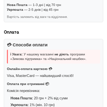
Нова Пошта
— 1-3 дні | від 70 грн
Укрпошта
— 2-5 днів | від 45 грн
Вартість залежить від ваги та відділення.
Оплата
💳 Способи оплати
ℹ️ Увага:
У нашому магазині
не діють
програми
«Зимова підтримка» та «Національний кешбек».
Онлайн-оплата карткою 💳
Visa, MasterCard — найшвидший спосіб!
Оплата при отриманні 📦
Комісія перевізника:
Нова Пошта:
20 грн + 2% від суми
Укрпошта:
1% (мін. 10 грн)