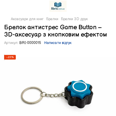
Аксесуари для книг
Брелки
Брелки 3D друк
Брелок антистрес Game Button –
3D-аксесуар з кнопковим ефектом
Артикул:
BRI-0000015
Написати відгук
−20%