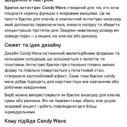
Брелок антистрес Candy Wave
створений для тих, хто хоче
поєднати корисну функцію з яскравими емоціями. Це не
просто брелок для ключів, а компактний антистрес-аксесуар,
який допомагає переключитися, знизити напругу та зберегти
концентрацію протягом дня. Завдяки невеликому розміру він
завжди поруч — у кишені, на ключах або рюкзаку.
Сюжет та ідея дизайну
Дизайн Candy Wave натхненний хвилеподібними формами та
кольорами солодощів, що асоціюються з легкістю та
позитивом. Антистрес брелок при стисканні плавно змінює
форму та повільно повертається у початковий стан,
створюючи заспокійливий ефект. Саме тому брелок candy
wave добре підходить для коротких пауз між навчанням або
робочими завданнями.
Виріб можна використовувати як брелок аксесуар для ключів,
сумки або рюкзака. Він не перевантажує образ, але додає
яскравий акцент і робить повсякденні речі більш
індивідуальними.
Кому підійде Candy Wave