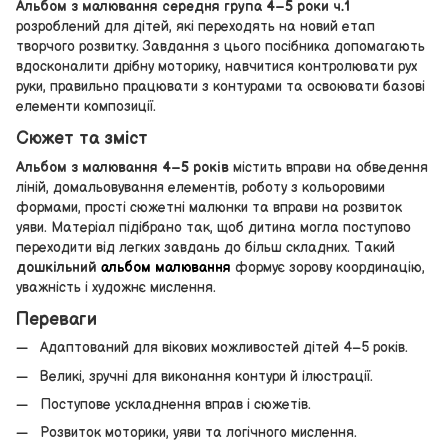
Альбом з малювання середня група 4–5 роки ч.1
розроблений для дітей, які переходять на новий етап
творчого розвитку. Завдання з цього посібника допомагають
вдосконалити дрібну моторику, навчитися контролювати рух
руки, правильно працювати з контурами та освоювати базові
елементи композиції.
Сюжет та зміст
Альбом з малювання 4–5 років
містить вправи на обведення
ліній, домальовування елементів, роботу з кольоровими
формами, прості сюжетні малюнки та вправи на розвиток
уяви. Матеріал підібрано так, щоб дитина могла поступово
переходити від легких завдань до більш складних. Такий
дошкільний
альбом малювання
формує зорову координацію,
уважність і художнє мислення.
Переваги
Адаптований для вікових можливостей дітей 4–5 років.
Великі, зручні для виконання контури й ілюстрації.
Поступове ускладнення вправ і сюжетів.
Розвиток моторики, уяви та логічного мислення.