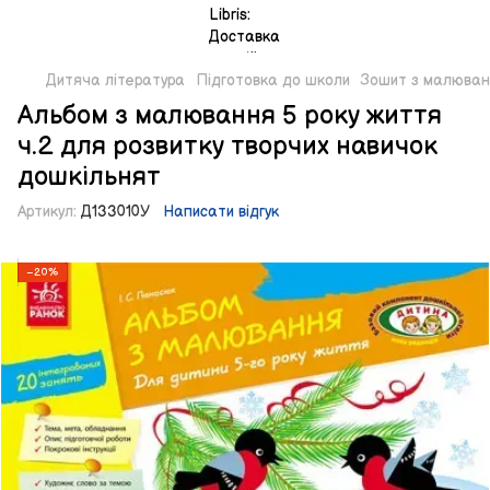
Дитяча література
Підготовка до школи
Зошит з малюванн
Альбом з малювання 5 року життя
ч.2 для розвитку творчих навичок
дошкільнят
Артикул:
Д133010У
Написати відгук
−20%