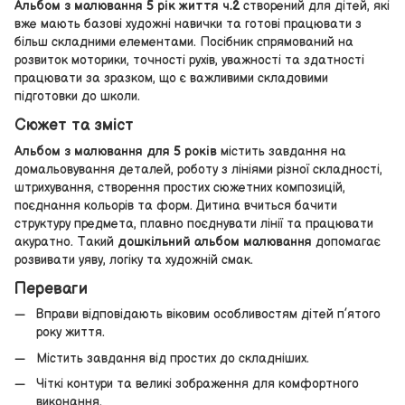
Альбом з малювання 5 рік життя ч.2
створений для дітей, які
вже мають базові художні навички та готові працювати з
більш складними елементами. Посібник спрямований на
розвиток моторики, точності рухів, уважності та здатності
працювати за зразком, що є важливими складовими
підготовки до школи.
Сюжет та зміст
Альбом з малювання для 5 років
містить завдання на
домальовування деталей, роботу з лініями різної складності,
штрихування, створення простих сюжетних композицій,
поєднання кольорів та форм. Дитина вчиться бачити
структуру предмета, плавно поєднувати лінії та працювати
акуратно. Такий
дошкільний альбом малювання
допомагає
розвивати уяву, логіку та художній смак.
Переваги
Вправи відповідають віковим особливостям дітей п’ятого
року життя.
Містить завдання від простих до складніших.
Чіткі контури та великі зображення для комфортного
виконання.