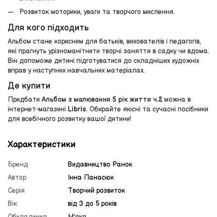
Розвиток моторики, уваги та творчого мислення.
Для кого підходить
Альбом стане корисним для батьків, вихователів і педагогів,
які прагнуть урізноманітнити творчі заняття в садку чи вдома.
Він допоможе дитині підготуватися до складніших художніх
вправ у наступних навчальних матеріалах.
Де купити
Придбати
Альбом з малювання 5 рік життя ч.2
можна в
інтернет-магазині
Libris
. Обирайте якісні та сучасні посібники
для всебічного розвитку вашої дитини!
Характеристики
Бренд
Видавництво Ранок
Автор
Інна Панасюк
Серія
Творчий розвиток
Вік
від 3 до 5 років
Обкладинка
М'яка