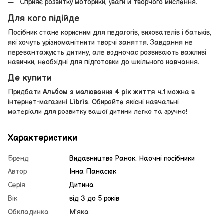
Сприяє розвитку моторики, уваги й творчого мислення.
Для кого підійде
Посібник стане корисним для педагогів, вихователів і батьків,
які хочуть урізноманітнити творчі заняття. Завдання не
перевантажують дитину, але водночас розвивають важливі
навички, необхідні для підготовки до шкільного навчання.
Де купити
Придбати
Альбом з малювання 4 рік життя ч.1
можна в
інтернет-магазині
Libris
. Обирайте якісні навчальні
матеріали для розвитку вашої дитини легко та зручно!
Характеристики
Бренд
Видавництво Ранок. Наочні посібники
Автор
Інна Панасюк
Серія
Дитина
Вік
від 3 до 5 років
Обкладинка
М'яка