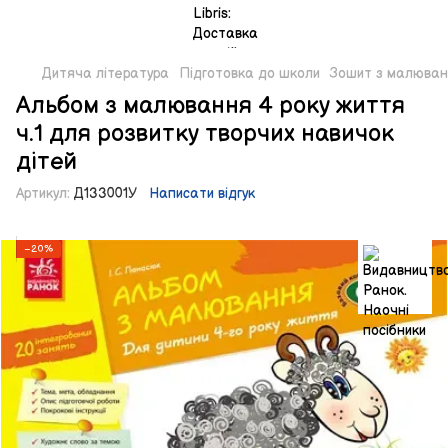
Дитяча література
Підготовка до школи
Зошит з малюванн
Альбом з малювання 4 року життя
ч.1 для розвитку творчих навичок
дітей
Артикул:
Д133001У
Написати відгук
−20%