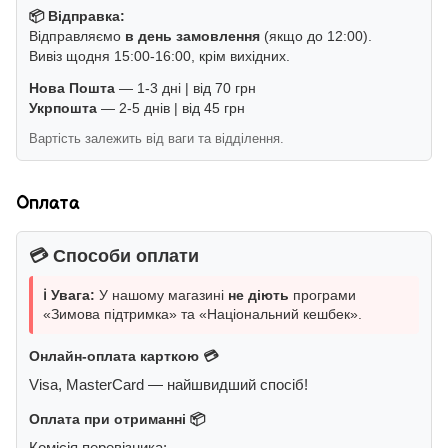
📦 Відправка:
Відправляємо
в день замовлення
(якщо до 12:00).
Вивіз щодня 15:00-16:00, крім вихідних.
Нова Пошта
— 1-3 дні | від 70 грн
Укрпошта
— 2-5 днів | від 45 грн
Вартість залежить від ваги та відділення.
Оплата
💳 Способи оплати
ℹ️ Увага:
У нашому магазині
не діють
програми
«Зимова підтримка» та «Національний кешбек».
Онлайн-оплата карткою 💳
Visa, MasterCard — найшвидший спосіб!
Оплата при отриманні 📦
Комісія перевізника: