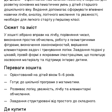
розвитку основних математичних умінь у дітей старшого
дошкільного віку. Видання допомагає сформувати впевнені
навички лічби, аналізу, логічного мислення та уважності,
необхідні для легкого старту у першому класі.
Сюжет та зміст
У зошиті зібрано вправи на лічбу, порівняння чисел,
виконання простих обчислень, роботу з геометричними
фігурами, визначення закономірностей, вирішення
елементарних задач і тренування логіки. Завдання подані у
цікавій, ігровій формі з яскравими ілюстраціями, що полегшує
засвоєння матеріалу та підтримує інтерес дитини.
Переваги зошита
Орієнтований на дітей віком 5–6 років.
Готує до шкільної програми з математики.
Розвиває логіку, уважність, лічбу та елементарні
обчислення.
Завдання структуровані від простого до складного.
Де купити