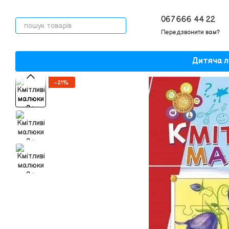
Перейти до основного контенту
067 666 44 22
Передзвонити вам?
Дитяча л
−21%