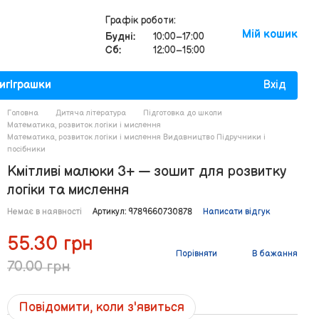
Графік роботи:
Мій кошик
Будні:
10:00–17:00
Сб:
12:00–15:00
иг
Іграшки
Вхід
Головна
Дитяча література
Підготовка до школи
Математика, розвиток логіки і мислення
Математика, розвиток логіки і мислення Видавництво Підручники і
посібники
Кмітливі малюки 3+ — зошит для розвитку
логіки та мислення
Немає в наявності
Артикул: 9789660730878
Написати відгук
55.30 грн
Порівняти
В бажання
70.00 грн
Повідомити, коли з'явиться