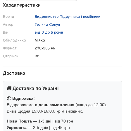
Характеристики
Бренд
Видавництво Підручники і посібники
Автор
Галина Сапун
Вік
від 3 до 5 років
Обкладинка
М'яка
Формат
290х205 мм
Сторінок
32
Доставка
🚚 Доставка по Україні
📦 Відправка:
Відправляємо
в день замовлення
(якщо до 12:00).
Вивіз щодня 15:00-16:00, крім вихідних.
Нова Пошта
— 1-3 дні | від 70 грн
Укрпошта
— 2-5 днів | від 45 грн