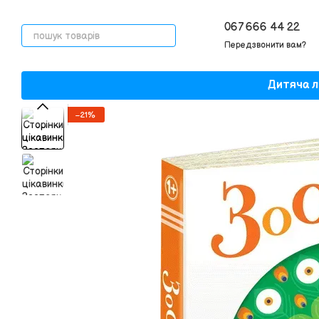
Перейти до основного контенту
067 666 44 22
Передзвонити вам?
Дитяча л
−21%