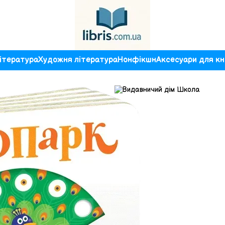
ітература
Художня література
Нонфікшн
Аксесуари для кн