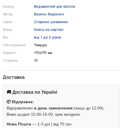
Бренд
Видавничий дім Школа
Автор
Василь Федієнко
Серія
Сторінки цікавинки
Жанр
Книга на картоні
Вік
від 1 до 2 років
Обкладинка
Тверда
Формат
170х170 мм
Сторінок
10
Доставка
🚚 Доставка по Україні
📦 Відправка:
Відправляємо
в день замовлення
(якщо до 12:00).
Вивіз щодня 15:00-16:00, крім вихідних.
Нова Пошта
— 1-3 дні | від 70 грн