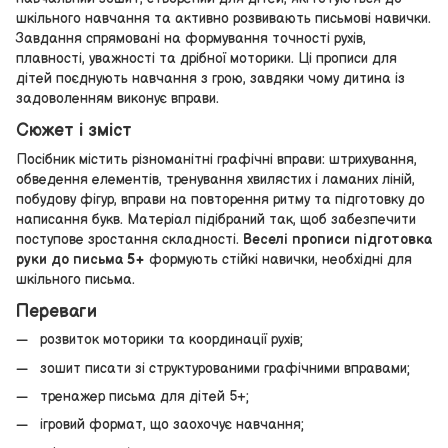
шкільного навчання та активно розвивають письмові навички.
Завдання спрямовані на формування точності рухів,
плавності, уважності та дрібної моторики. Ці прописи для
дітей поєднують навчання з грою, завдяки чому дитина із
задоволенням виконує вправи.
Сюжет і зміст
Посібник містить різноманітні графічні вправи: штрихування,
обведення елементів, тренування хвилястих і ламаних ліній,
побудову фігур, вправи на повторення ритму та підготовку до
написання букв. Матеріал підібраний так, щоб забезпечити
поступове зростання складності.
Веселі прописи підготовка
руки до письма 5+
формують стійкі навички, необхідні для
шкільного письма.
Переваги
розвиток моторики та координації рухів;
зошит писати зі структурованими графічними вправами;
тренажер письма для дітей 5+;
ігровий формат, що заохочує навчання;