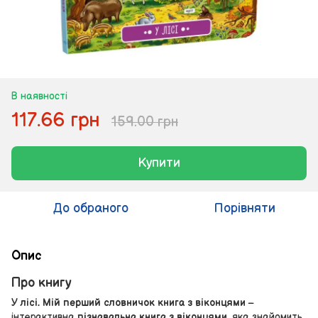
В наявності
117.66 грн
159.00 грн
Купити
До обраного
Порівняти
Опис
Про книгу
У лісі. Мій перший словничок книга з віконцями
–
інтерактивна
пізнавальна книга з віконцями
, яка знайомить