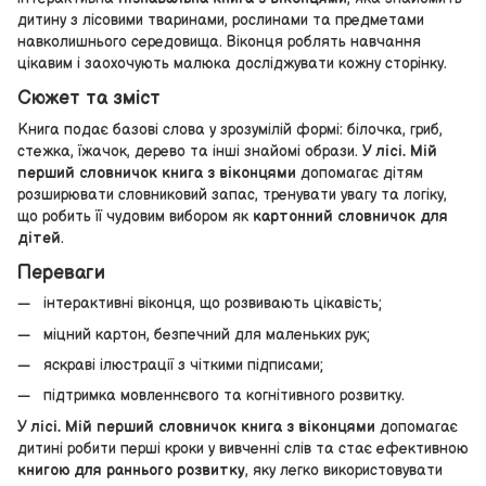
дитину з лісовими тваринами, рослинами та предметами
навколишнього середовища. Віконця роблять навчання
цікавим і заохочують малюка досліджувати кожну сторінку.
Сюжет та зміст
Книга подає базові слова у зрозумілій формі: білочка, гриб,
стежка, їжачок, дерево та інші знайомі образи.
У лісі. Мій
перший словничок книга з віконцями
допомагає дітям
розширювати словниковий запас, тренувати увагу та логіку,
що робить її чудовим вибором як
картонний словничок для
дітей
.
Переваги
інтерактивні віконця, що розвивають цікавість;
міцний картон, безпечний для маленьких рук;
яскраві ілюстрації з чіткими підписами;
підтримка мовленнєвого та когнітивного розвитку.
У лісі. Мій перший словничок книга з віконцями
допомагає
дитині робити перші кроки у вивченні слів та стає ефективною
книгою для раннього розвитку
, яку легко використовувати