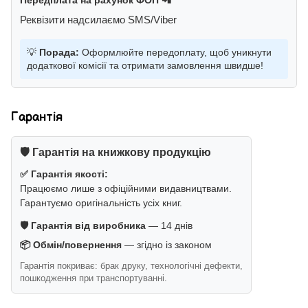
Передплата на рахунок ФОП 📲
Реквізити надсилаємо SMS/Viber
💡
Порада:
Оформлюйте передоплату, щоб уникнути
додаткової комісії та отримати замовлення швидше!
Гарантія
🛡️ Гарантія на книжкову продукцію
✅ Гарантія якості:
Працюємо лише з офіційними видавництвами.
Гарантуємо оригінальність усіх книг.
🛡️ Гарантія від виробника
— 14 днів
📦 Обмін/повернення
— згідно із законом
Гарантія покриває: брак друку, технологічні дефекти,
пошкодження при транспортуванні.