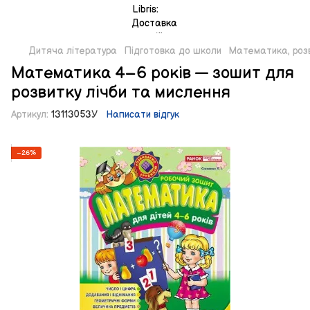
Дитяча література
Підготовка до школи
Математика, розв
Математика 4–6 років — зошит для
розвитку лічби та мислення
Артикул:
13113053У
Написати відгук
−26%